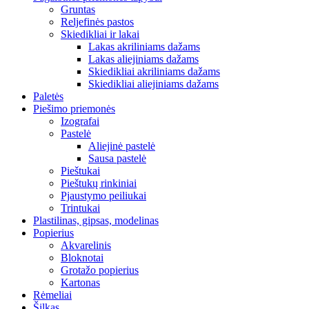
Gruntas
Reljefinės pastos
Skiedikliai ir lakai
Lakas akriliniams dažams
Lakas aliejiniams dažams
Skiedikliai akriliniams dažams
Skiedikliai aliejiniams dažams
Paletės
Piešimo priemonės
Izografai
Pastelė
Aliejinė pastelė
Sausa pastelė
Pieštukai
Pieštukų rinkiniai
Pjaustymo peiliukai
Trintukai
Plastilinas, gipsas, modelinas
Popierius
Akvarelinis
Bloknotai
Grotažo popierius
Kartonas
Rėmeliai
Šilkas