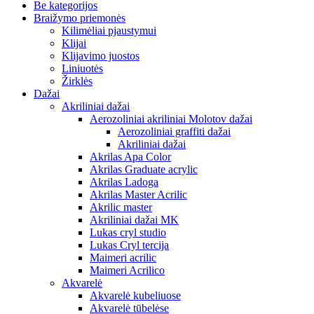
Be kategorijos
Braižymo priemonės
Kilimėliai pjaustymui
Klijai
Klijavimo juostos
Liniuotės
Žirklės
Dažai
Akriliniai dažai
Aerozoliniai akriliniai Molotov dažai
Aerozoliniai graffiti dažai
Akriliniai dažai
Akrilas Apa Color
Akrilas Graduate acrylic
Akrilas Ladoga
Akrilas Master Acrilic
Akrilic master
Akriliniai dažai MK
Lukas cryl studio
Lukas Cryl tercija
Maimeri acrilic
Maimeri Acrilico
Akvarelė
Akvarelė kubeliuose
Akvarelė tūbelėse