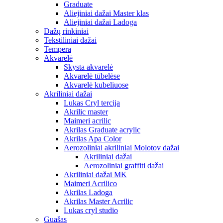
Graduate
Aliejiniai dažai Master klas
Aliejiniai dažai Ladoga
Dažų rinkiniai
Tekstiliniai dažai
Tempera
Akvarelė
Skysta akvarelė
Akvarelė tūbelėse
Akvarelė kubeliuose
Akriliniai dažai
Lukas Cryl tercija
Akrilic master
Maimeri acrilic
Akrilas Graduate acrylic
Akrilas Apa Color
Aerozoliniai akriliniai Molotov dažai
Akriliniai dažai
Aerozoliniai graffiti dažai
Akriliniai dažai MK
Maimeri Acrilico
Akrilas Ladoga
Akrilas Master Acrilic
Lukas cryl studio
Guašas