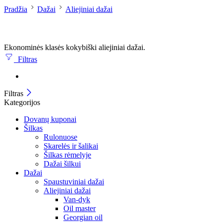
Pradžia
Dažai
Aliejiniai dažai
Ekonominės klasės kokybiški aliejiniai dažai.
Filtras
Filtras
Kategorijos
Dovanų kuponai
Šilkas
Rulonuose
Skarelės ir šalikai
Šilkas rėmelyje
Dažai šilkui
Dažai
Spaustuviniai dažai
Aliejiniai dažai
Van-dyk
Oil master
Georgian oil