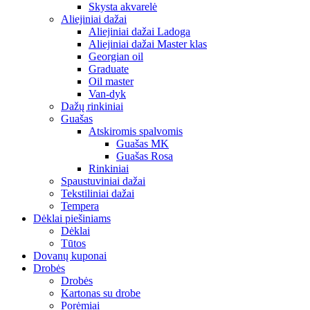
Skysta akvarelė
Aliejiniai dažai
Aliejiniai dažai Ladoga
Aliejiniai dažai Master klas
Georgian oil
Graduate
Oil master
Van-dyk
Dažų rinkiniai
Guašas
Atskiromis spalvomis
Guašas MK
Guašas Rosa
Rinkiniai
Spaustuviniai dažai
Tekstiliniai dažai
Tempera
Dėklai piešiniams
Dėklai
Tūtos
Dovanų kuponai
Drobės
Drobės
Kartonas su drobe
Porėmiai