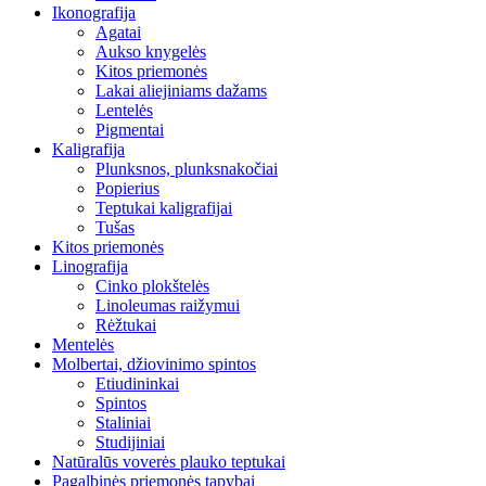
Ikonografija
Agatai
Aukso knygelės
Kitos priemonės
Lakai aliejiniams dažams
Lentelės
Pigmentai
Kaligrafija
Plunksnos, plunksnakočiai
Popierius
Teptukai kaligrafijai
Tušas
Kitos priemonės
Linografija
Cinko plokštelės
Linoleumas raižymui
Rėžtukai
Mentelės
Molbertai, džiovinimo spintos
Etiudininkai
Spintos
Staliniai
Studijiniai
Natūralūs voverės plauko teptukai
Pagalbinės priemonės tapybai