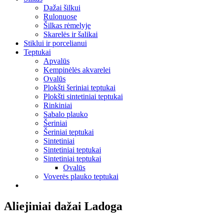
Dažai šilkui
Rulonuose
Šilkas rėmelyje
Skarelės ir šalikai
Stiklui ir porcelianui
Teptukai
Apvalūs
Kempinėlės akvarelei
Ovalūs
Plokšti šeriniai teptukai
Plokšti sintetiniai teptukai
Rinkiniai
Sabalo plauko
Šeriniai
Šeriniai teptukai
Sintetiniai
Sintetiniai teptukai
Sintetiniai teptukai
Ovalūs
Voverės plauko teptukai
Aliejiniai dažai Ladoga