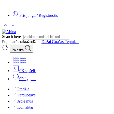
Tel:
+370 5 2313807
Mob:
+370 699 30438
El. Paštas:
teptukas@
Prisijungti / Registruotis
Search here
Populiarūs raktažodžiai:
Dažai
Guašas
Teptukai
Paieška
0
Krepšelis
0
Palyginti
Pradžia
Parduotuvė
Apie mus
Kontaktai