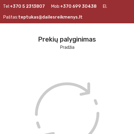
Tel:
+370 5 2313807
Mob:
+370 699 30438
El.
Paštas:
teptukas@dailesreikmenys.lt
Prekių palyginimas
Pradžia