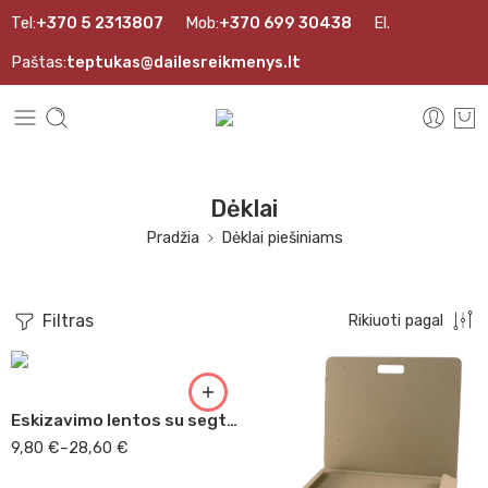
Tel:
+370 5 2313807
Mob:
+370 699 30438
El.
Paštas:
teptukas@dailesreikmenys.lt
Dėklai
Pradžia
Dėklai piešiniams
38,5x45x3mm
40x45x3mm
Filtras
Rikiuoti pagal
50x70x3mm
70x100x3mm
50x70x6mm
Eskizavimo lentos su segtukais ir rankena
9,80
€
–
28,60
€