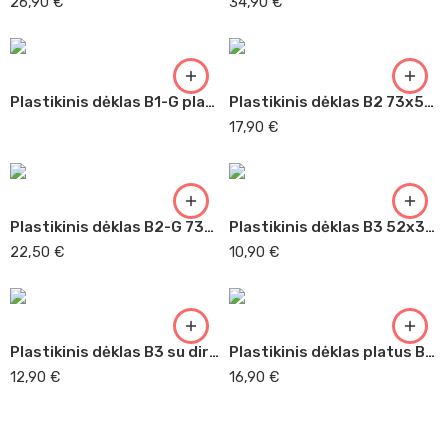
26,90
€
34,90
€
Plastikinis dėklas B1-G platus 102x73x7,5
Plastikinis dėklas B2 73x52x3,5
17,90
€
Plastikinis dėklas B2-G 73x52x8
Plastikinis dėklas B3 52x36x30
22,50
€
10,90
€
Plastikinis dėklas B3 su diržu 52x36x3
Plastikinis dėklas platus B3-G 42x32x11
12,90
€
16,90
€