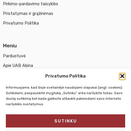
Pirkimo-pardavimo taisyklės
Pristatymas ir grąžinimas
Privatumo Politika
Meniu
Parduotuvė
Apie UAB Abina
Susisiekti su mumis
Privatumo Politika
Informuojame, kad šioje svetainėje naudojami slapukai (angl. cookies).
Pirm. - Penkt.
10:00 - 18:00
Sutikdami, paspauskite mygtuką „Sutinku“ arba naršykite toliau. Savo
duotą sutikimą bet kada galėsite atšaukti pakeisdami savo interneto
Šeštadienį
10:00 - 14:00
naršyklės nustatymus.
Sekmadienį
NEDIRBAME
SUTINKU