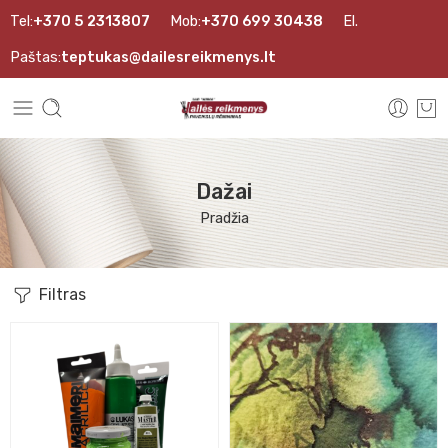
Tel:
+370 5 2313807
Mob:
+370 699 30438
El.
Paštas:
teptukas@dailesreikmenys.lt
Dažai
Pradžia
Filtras