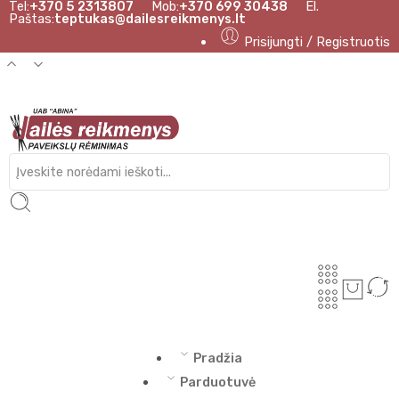
Tel:
+370 5 2313807
Mob:
+370 699 30438
El.
Paštas:
teptukas@dailesreikmenys.lt
Prisijungti / Registruotis
Pradžia
Parduotuvė