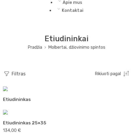
Apie mus
Kontaktai
Etiudininkai
Pradžia
Molbertai, džiovinimo spintos
Filtras
Rikiuoti pagal
Etiudininkas
Etiudininkas 25×35
134,00
€