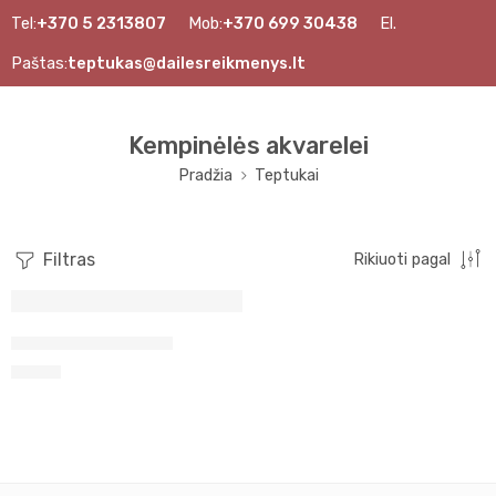
Tel:
+370 5 2313807
Mob:
+370 699 30438
El.
Paštas:
teptukas@dailesreikmenys.lt
Kempinėlės akvarelei
Pradžia
Teptukai
Filtras
Rikiuoti pagal
Kempinėlių rinkinys
7,47
€