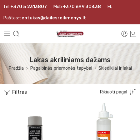
Tel:
+370 5 2313807
Mob:
+370 699 30438
El.
Paštas:
teptukas@dailesreikmenys.lt
Lakas akriliniams dažams
Pradžia
Pagalbinės priemonės tapybai
Skiedikliai ir lakai
Filtras
Rikiuoti pagal