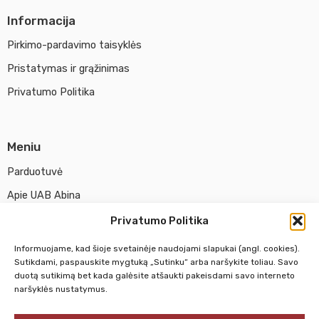
Informacija
Pirkimo-pardavimo taisyklės
Pristatymas ir grąžinimas
Privatumo Politika
Meniu
Parduotuvė
Apie UAB Abina
Susisiekti su mumis
Privatumo Politika
Informuojame, kad šioje svetainėje naudojami slapukai (angl. cookies).
Pirm. - Penkt.
10:00 - 18:00
Sutikdami, paspauskite mygtuką „Sutinku“ arba naršykite toliau. Savo
duotą sutikimą bet kada galėsite atšaukti pakeisdami savo interneto
Šeštadienį
10:00 - 14:00
naršyklės nustatymus.
Sekmadienį
NEDIRBAME