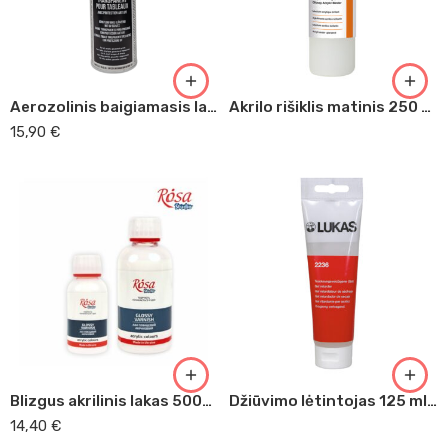
Aerozolinis baigiamasis lakas
Akrilo rišiklis matinis 250 ml ( 2259 )
15,90
€
Blizgus akrilinis lakas 500ml Rosa Studio
Džiūvimo lėtintojas 125 ml ( 2236 )
14,40
€