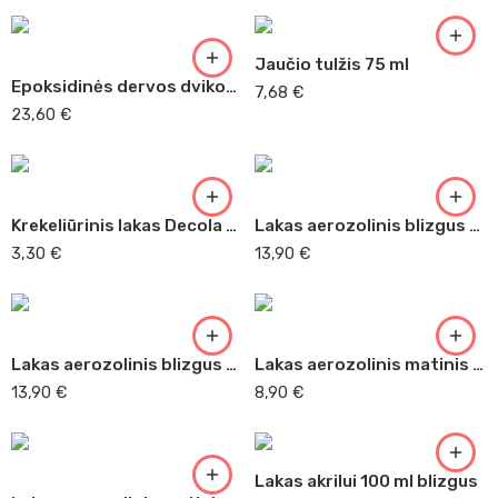
Jaučio tulžis 75 ml
Epoksidinės dervos dvikomponentis lakas
7,68
€
23,60
€
Krekeliūrinis lakas Decola 50 ml
Lakas aerozolinis blizgus 400 ml Daler Rowney
3,30
€
13,90
€
Lakas aerozolinis blizgus 400ml Lukas (2321 )
Lakas aerozolinis matinis 400 ml Ghianti
13,90
€
8,90
€
Lakas akrilui 100 ml blizgus