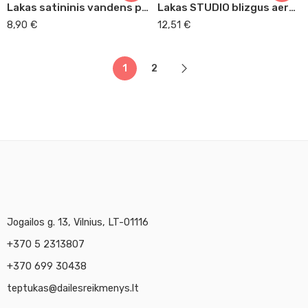
Lakas satininis vandens pagrindu 400 ml Ghianti
Lakas STUDIO blizgus aerozolinis
8,90
€
12,51
€
1
2
Jogailos g. 13, Vilnius, LT-01116
+370 5 2313807
+370 699 30438
teptukas@dailesreikmenys.lt