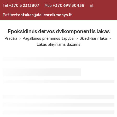
Tel:
+370 5 2313807
Mob:
+370 699 30438
El.
Paštas:
teptukas@dailesreikmenys.lt
Epoksidinės dervos dvikomponentis lakas
Pradžia
Pagalbinės priemonės tapybai
Skiedikliai ir lakai
Lakas aliejiniams dažams