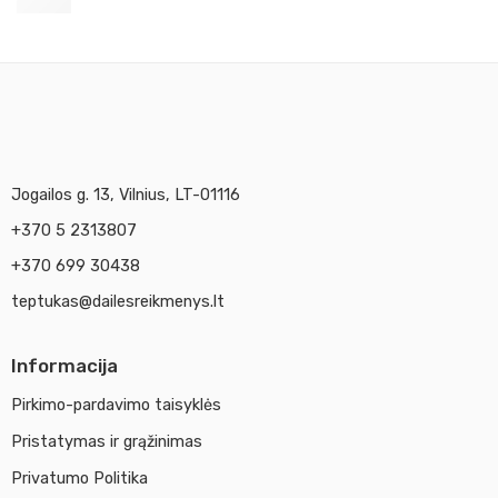
12,51
€
Jogailos g. 13, Vilnius, LT-01116
+370 5 2313807
+370 699 30438
teptukas@dailesreikmenys.lt
Informacija
Pirkimo-pardavimo taisyklės
Pristatymas ir grąžinimas
Privatumo Politika