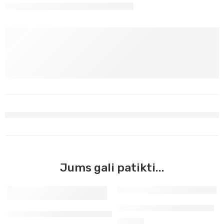
Jums gali patikti...
Lakas damarinis 1 l (2206)
Lakas STUDIO pusiau matinis
52,90
€