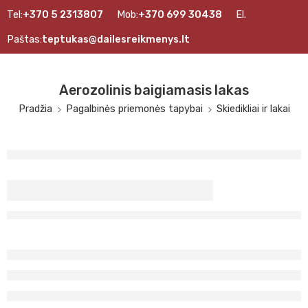
Tel:
+370 5 2313807
Mob:
+370 699 30438
El.
Paštas:
teptukas@dailesreikmenys.lt
Aerozolinis baigiamasis lakas
Pradžia
Pagalbinės priemonės tapybai
Skiedikliai ir lakai