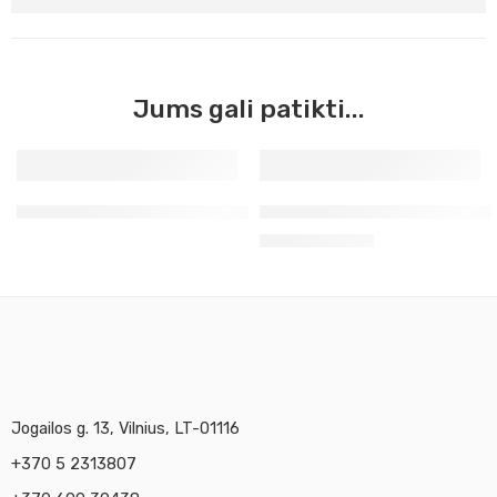
Jums gali patikti...
250 ml
Lakas akrilui pusiau matinis 2240
Skiediklis ( mediumas ) bliz
7,90
€
–
15,90
€
500 ml
Jogailos g. 13, Vilnius, LT-01116
+370 5 2313807