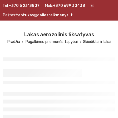
Tel:
+370 5 2313807
Mob:
+370 699 30438
El.
Paštas:
teptukas@dailesreikmenys.lt
Lakas aerozolinis fiksatyvas
Pradžia
Pagalbinės priemonės tapybai
Skiedikliai ir lakai