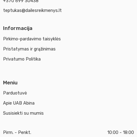
+370 699 30438
teptukas@dailesreikmenys.lt
Informacija
Pirkimo-pardavimo taisyklės
Pristatymas ir grąžinimas
Privatumo Politika
Meniu
Parduotuvė
Apie UAB Abina
Susisiekti su mumis
Pirm. - Penkt.
10:00 - 18:00