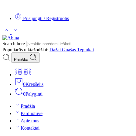
Tel:
+370 5 2313807
Mob:
+370 699 30438
El. Paštas:
teptukas@
Prisijungti / Registruotis
Search here
Populiarūs raktažodžiai:
Dažai
Guašas
Teptukai
Paieška
0
Krepšelis
0
Palyginti
Pradžia
Parduotuvė
Apie mus
Kontaktai