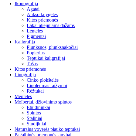
Ikonografija
Agatai
Aukso knygelės
Kitos priemonės
Lakai aliejiniams dažams
Lentelės
Pigmentai
Kaligrafija
Plunksnos, plunksnakočiai
Popierius
Teptukai kaligrafijai
Tušas
Kitos priemonės
Linografija
Cinko plokštelės
Linoleumas raižymui
Rėžtukai
Mentelės
Molbertai, džiovinimo spintos
Etiudininkai
Spintos
Staliniai
Studijiniai
Natūralūs voverės plauko teptukai
Pagalbinės priemonės tapybai