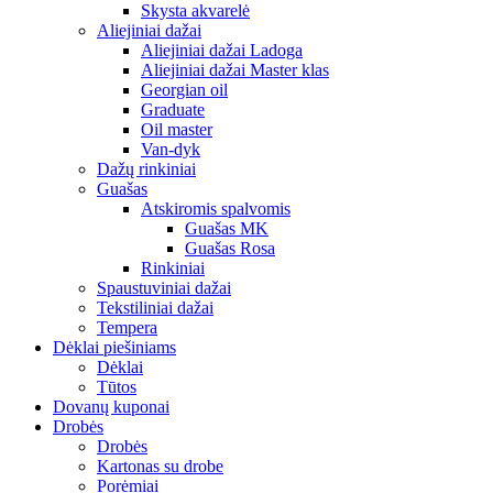
Skysta akvarelė
Aliejiniai dažai
Aliejiniai dažai Ladoga
Aliejiniai dažai Master klas
Georgian oil
Graduate
Oil master
Van-dyk
Dažų rinkiniai
Guašas
Atskiromis spalvomis
Guašas MK
Guašas Rosa
Rinkiniai
Spaustuviniai dažai
Tekstiliniai dažai
Tempera
Dėklai piešiniams
Dėklai
Tūtos
Dovanų kuponai
Drobės
Drobės
Kartonas su drobe
Porėmiai