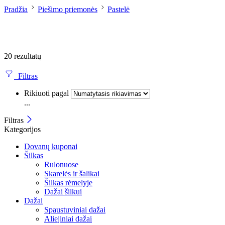
Pradžia
Piešimo priemonės
Pastelė
20 rezultatų
Filtras
Rikiuoti pagal
...
Filtras
Kategorijos
Dovanų kuponai
Šilkas
Rulonuose
Skarelės ir šalikai
Šilkas rėmelyje
Dažai šilkui
Dažai
Spaustuviniai dažai
Aliejiniai dažai