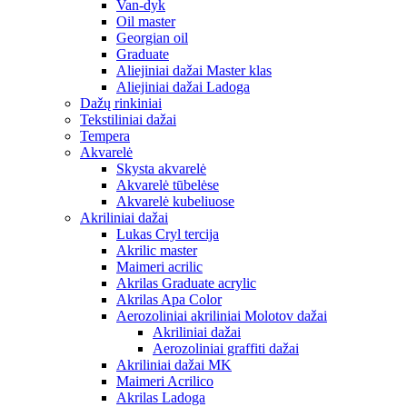
Van-dyk
Oil master
Georgian oil
Graduate
Aliejiniai dažai Master klas
Aliejiniai dažai Ladoga
Dažų rinkiniai
Tekstiliniai dažai
Tempera
Akvarelė
Skysta akvarelė
Akvarelė tūbelėse
Akvarelė kubeliuose
Akriliniai dažai
Lukas Cryl tercija
Akrilic master
Maimeri acrilic
Akrilas Graduate acrylic
Akrilas Apa Color
Aerozoliniai akriliniai Molotov dažai
Akriliniai dažai
Aerozoliniai graffiti dažai
Akriliniai dažai MK
Maimeri Acrilico
Akrilas Ladoga