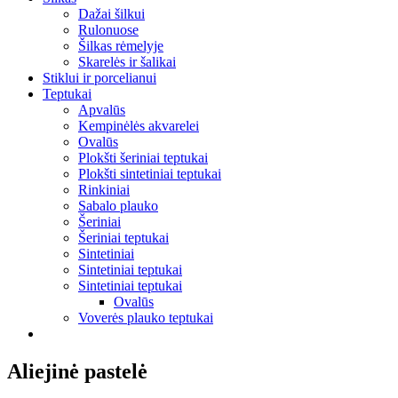
Dažai šilkui
Rulonuose
Šilkas rėmelyje
Skarelės ir šalikai
Stiklui ir porcelianui
Teptukai
Apvalūs
Kempinėlės akvarelei
Ovalūs
Plokšti šeriniai teptukai
Plokšti sintetiniai teptukai
Rinkiniai
Sabalo plauko
Šeriniai
Šeriniai teptukai
Sintetiniai
Sintetiniai teptukai
Sintetiniai teptukai
Ovalūs
Voverės plauko teptukai
Aliejinė pastelė