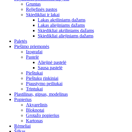
Gruntas
Reljefinės pastos
Skiedikliai ir lakai
Lakas akriliniams dažams
Lakas aliejiniams dažams
Skiedikliai akriliniams dažams
Skiedikliai aliejiniams dažams
Paletės
Piešimo priemonės
Izografai
Pastelė
Aliejinė pastelė
Sausa pastelė
Pieštukai
Pieštukų rinkiniai
Pjaustymo peiliukai
Trintukai
Plastilinas, gipsas, modelinas
Popierius
Akvarelinis
Bloknotai
Grotažo popierius
Kartonas
Rėmeliai
Šilkas