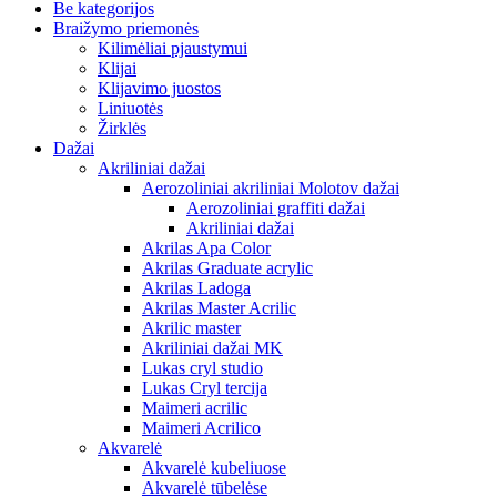
Be kategorijos
Braižymo priemonės
Kilimėliai pjaustymui
Klijai
Klijavimo juostos
Liniuotės
Žirklės
Dažai
Akriliniai dažai
Aerozoliniai akriliniai Molotov dažai
Aerozoliniai graffiti dažai
Akriliniai dažai
Akrilas Apa Color
Akrilas Graduate acrylic
Akrilas Ladoga
Akrilas Master Acrilic
Akrilic master
Akriliniai dažai MK
Lukas cryl studio
Lukas Cryl tercija
Maimeri acrilic
Maimeri Acrilico
Akvarelė
Akvarelė kubeliuose
Akvarelė tūbelėse