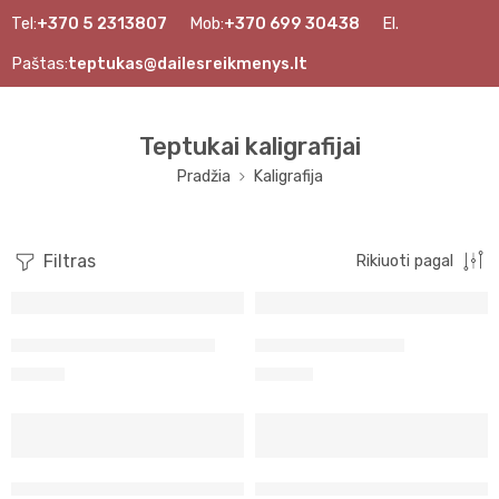
Tel:
+370 5 2313807
Mob:
+370 699 30438
El.
Paštas:
teptukas@dailesreikmenys.lt
Teptukai kaligrafijai
Pradžia
Kaligrafija
Filtras
Rikiuoti pagal
Akmeninė trintuvė tušui
Rikinys kaligrafijai
11,90
€
12,20
€
Rinkinys kaligrafijai 11 vienetų
Rinkinys kaligrafijai Manusk