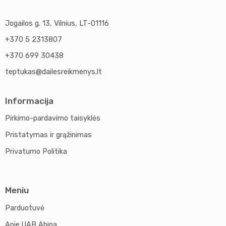
Jogailos g. 13, Vilnius, LT-01116
+370 5 2313807
+370 699 30438
teptukas@dailesreikmenys.lt
Informacija
Pirkimo-pardavimo taisyklės
Pristatymas ir grąžinimas
Privatumo Politika
Meniu
Parduotuvė
Apie UAB Abina