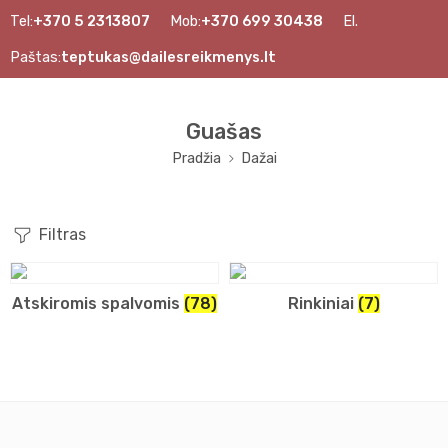
Tel:
+370 5 2313807
Mob:
+370 699 30438
El.
Paštas:
teptukas@dailesreikmenys.lt
Guašas
Pradžia
Dažai
Filtras
Atskiromis spalvomis
(78)
Rinkiniai
(7)