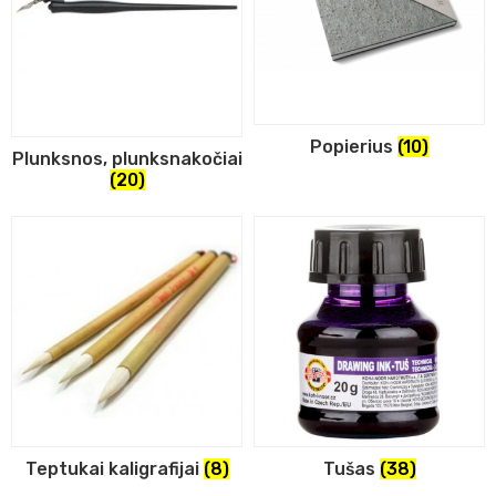
Popierius
(10)
Plunksnos, plunksnakočiai
(20)
Teptukai kaligrafijai
(8)
Tušas
(38)