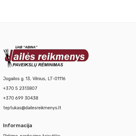
Jogailos g. 13, Vilnius, LT-01116
+370 5 2313807
+370 699 30438
teptukas@dailesreikmenys.lt
Informacija
Pirkimo-pardavimo taisyklės