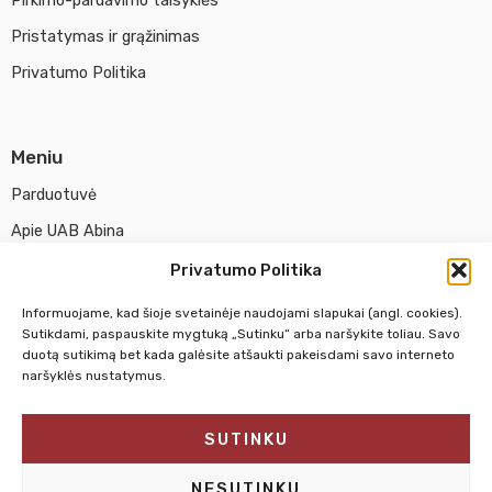
Pristatymas ir grąžinimas
Privatumo Politika
Meniu
Parduotuvė
Apie UAB Abina
Susisiekti su mumis
Privatumo Politika
Informuojame, kad šioje svetainėje naudojami slapukai (angl. cookies).
Sutikdami, paspauskite mygtuką „Sutinku“ arba naršykite toliau. Savo
Pirm. - Penkt.
10:00 - 18:00
duotą sutikimą bet kada galėsite atšaukti pakeisdami savo interneto
Šeštadienį
10:00 - 14:00
naršyklės nustatymus.
Sekmadienį
NEDIRBAME
SUTINKU
NESUTINKU