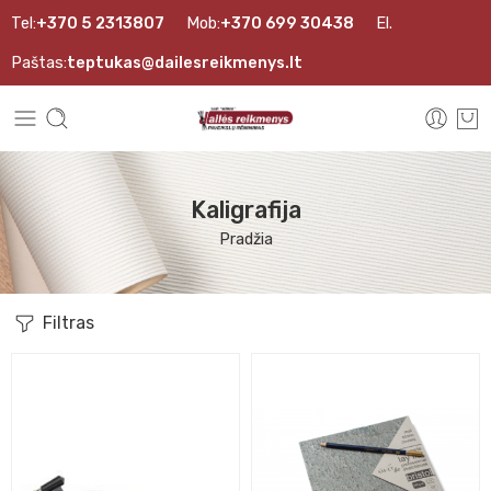
Tel:
+370 5 2313807
Mob:
+370 699 30438
El.
Paštas:
teptukas@dailesreikmenys.lt
Kaligrafija
Pradžia
Filtras