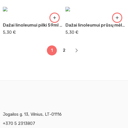
Dažai linoleumui pilki 59ml Adigraf (065)
Dažai linoleumui prūsų mėlyna 59ml Adigraf (135)
5,30
€
5,30
€
1
2
Jogailos g. 13, Vilnius, LT-01116
+370 5 2313807