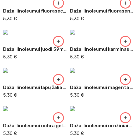
Dažai linoleumui fluoraseciniai rožiniai 59ml Adigraf
Dažai linoleumui fluorasensinė geltona 59ml Adigraf
5,30
€
5,30
€
Dažai linoleumui juodi 59ml Adigraf (026)
Dažai linoleumui karminas 59ml Adigraf (513)
5,30
€
5,30
€
Dažai linoleumui lapų žalia 59ml Adigraf (355)
Dažai linoleumui magenta 59ml Adigraf (409)
5,30
€
5,30
€
Dažai linoleumui ochra geltona 59m Adigraf
Dažai linoleumui ornžiniai 59ml Adigraf
5,30
€
5,30
€