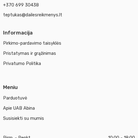
+370 699 30438
teptukas@dailesreikmenys.lt
Informacija
Pirkimo-pardavimo taisyklės
Pristatymas ir grąžinimas
Privatumo Politika
Meniu
Parduotuvė
Apie UAB Abina
Susisiekti su mumis
Pirm. - Penkt.
10:00 - 18:00