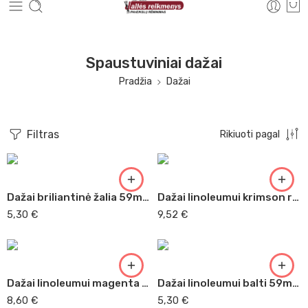
Spaustuviniai dažai
Pradžia
Dažai
Filtras
Rikiuoti pagal
Dažai briliantinė žalia 59ml Adigraf (355)
Dažai linoleumui krimson raudoni Essdee 300 ml
5,30
€
9,52
€
Dažai linoleumui magenta Adigraf 150ml
Dažai linoleumui balti 59ml Adigraf 011
8,60
€
5,30
€