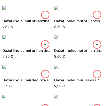
Dažai linoleumui brilantinė mėlyna Essdee 300 ml
Dažai linoleumui briliantinė mėlyna 59ml Adigraf (100)
9,52
€
5,30
€
Dažai linoleumui briliantinė raudona Adigraf 59ml (547)
Dažai linoleumui briliantinė raudona Adigraf 150ml
5,30
€
8,60
€
Dažai linoleumui deginta siena 59ml Adigraf (221)
Dažai linoleumui Essdee 300 ml
5,30
€
9,52
€