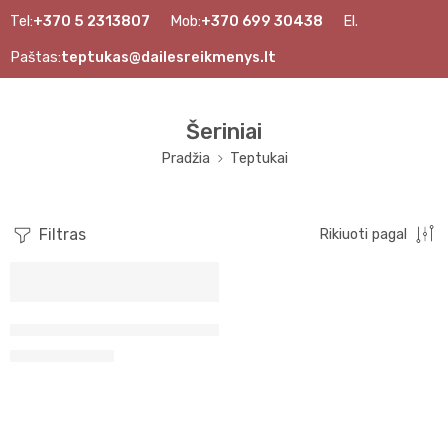
Tel:
+370 5 2313807
Mob:
+370 699 30438
El.
Paštas:
teptukas@dailesreikmenys.lt
Šeriniai
Pradžia
Teptukai
Filtras
Rikiuoti pagal
Nr.6
Voverės plauko teptukai (imitacija)
9,30
€
–
13,90
€
Nr. 8
Nr.10
Nr. 12
Nr.16