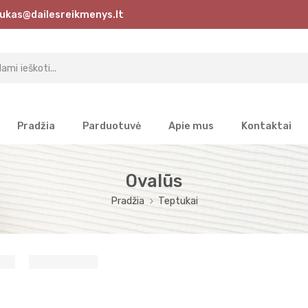
ukas@dailesreikmenys.lt
Pradžia
Parduotuvė
Apie mus
Kontaktai
Ovalūs
Pradžia
Teptukai