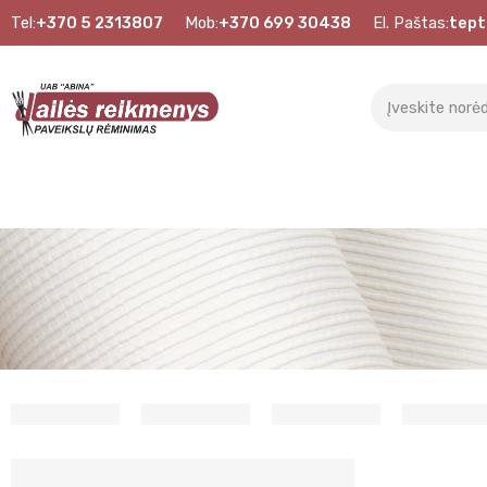
Tel:
+370 5 2313807
Mob:
+370 699 30438
El. Paštas:
tept