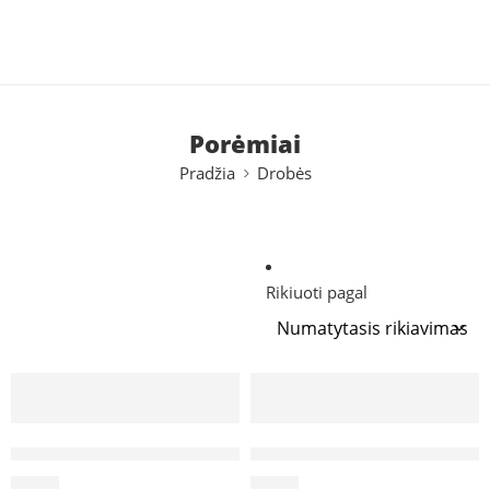
Tel:
+370 5 2313807
Mob:
+370 699 30438
El.
Paštas:
teptukas@dailesreikmenys.lt
Porėmiai
Pradžia
Drobės
Rikiuoti pagal
Porėmis su drobe 30 x 40 cm.
Porėmis su drobe 40 x 50 cm
6,80
€
9,30
€