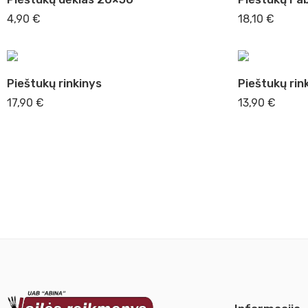
8 B
4,90
€
18,10
€
Pieštukų rinkinys
Pieštukų rin
17,90
€
13,90
€