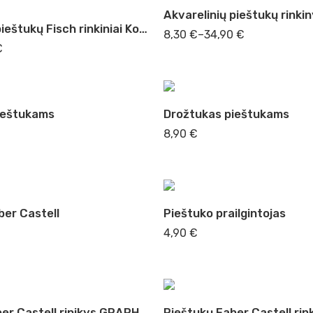
Akvarelinių pieštukų Fisch rinkiniai Kooh-I-Noor
8,30
€
–
34,90
€
€
ieštukams
Drožtukas pieštukams
8,90
€
ber Castell
Pieštuko prailgintojas
4,90
€
Pieštukų Faber Castell rinikys GRAPHIC
Pieštukų Faber Castell rin