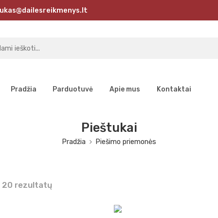
ukas@dailesreikmenys.lt
Pradžia
Parduotuvė
Apie mus
Kontaktai
Pieštukai
Pradžia
Piešimo priemonės
18
24
36
20 rezultatų
48
72