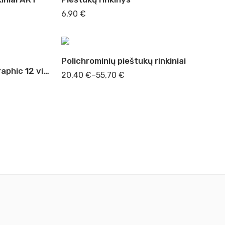
12sp
6,90
€
24sp
36sp
Polichrominių pieštukų rinkiniai
Pieštukų rinkinys 5B-5H Graphic 12 vienetų rinkinys
20,40
€
–
55,70
€