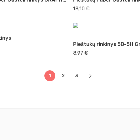
18,10
€
kinys
8,97
€
1
2
3