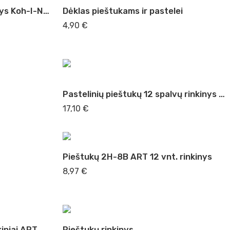
Akvarelinių pieštukų rinkinys Koh-I-Noor
Dėklas pieštukams ir pastelei
4,90
€
Pastelinių pieštukų 12 spalvų rinkinys Kooh-I-Noor
17,10
€
Pieštukų 2H-8B ART 12 vnt. rinkinys
8,97
€
kiniai ART
Pieštukų rinkinys