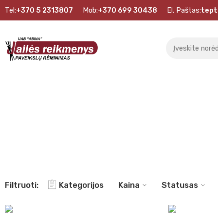
Tel:
+370 5 2313807
Mob:
+370 699 30438
El. Paštas:
tept
12sp.
Filtruoti:
Kategorijos
Kaina
Statusas
24sp.
36sp