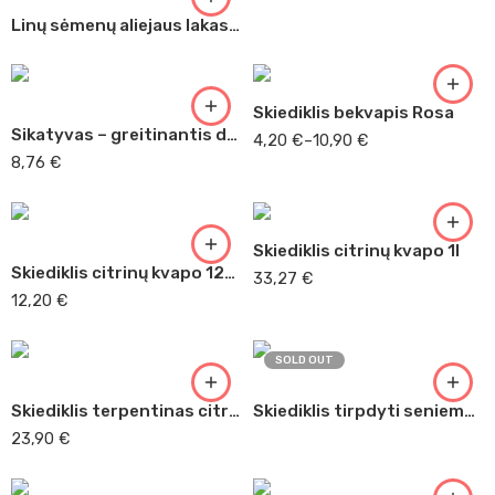
500 ml
Linų sėmenų aliejaus lakas 1l ( 2215 )
1 l
Skiediklis bekvapis Rosa
Sikatyvas – greitinantis dažų džiūvimą
4,20
€
–
10,90
€
8,76
€
Skiediklis citrinų kvapo 1l
Skiediklis citrinų kvapo 125ml ( 2214 )
33,27
€
12,20
€
SOLD OUT
Skiediklis terpentinas citrinų kvapo ( 2214 )
Skiediklis tirpdyti seniems lakams 125ml ( 2247 )
0,5 l
23,90
€
1 l