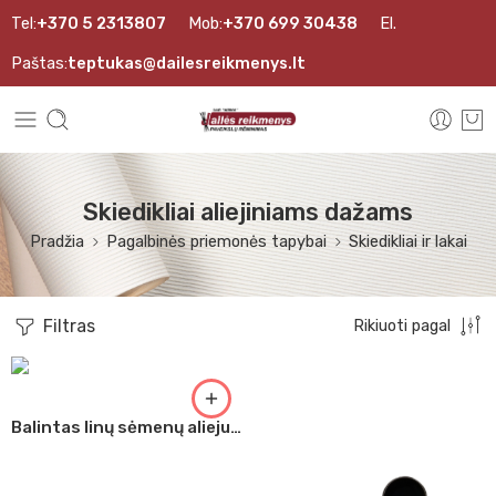
Tel:
+370 5 2313807
Mob:
+370 699 30438
El.
Paštas:
teptukas@dailesreikmenys.lt
Skiedikliai aliejiniams dažams
Pradžia
Pagalbinės priemonės tapybai
Skiedikliai ir lakai
Filtras
Rikiuoti pagal
Balintas linų sėmenų aliejus 1l ( 2212 )