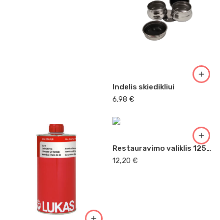
Indelis skiedikliui
6,98
€
Restauravimo valiklis 125ml (2245 )
12,20
€
250 ml