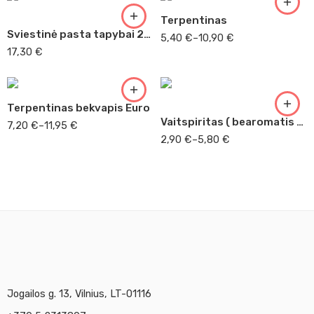
Terpentinas
Sviestinė pasta tapybai 200 ml ( 2225 )
5,40
€
–
10,90
€
500 ml
17,30
€
500 ml
1 l
1 l
Terpentinas bekvapis Euro
Vaitspiritas ( bearomatis ) 1 lt
7,20
€
–
11,95
€
2,90
€
–
5,80
€
Jogailos g. 13, Vilnius, LT-01116