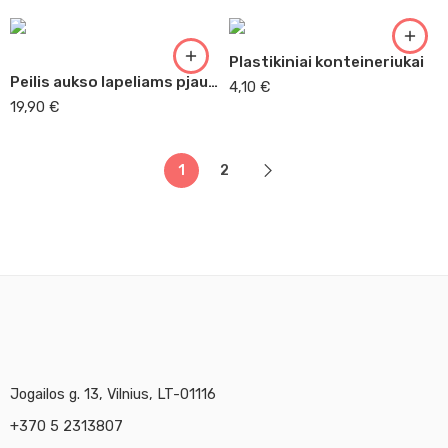
Plastikiniai konteineriukai
Peilis aukso lapeliams pjaustyti
4,10
€
19,90
€
1
2
Jogailos g. 13, Vilnius, LT-01116
+370 5 2313807