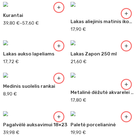
250ml
Kurantai
Lakas aliejinis matinis ikonoms
39,80
€
–
57,60
€
17,90
€
Lakas aukso lapeliams
Lakas Zapon 250 ml
17,72
€
21,60
€
Medinis suolelis rankai
Metalinė dėžutė akvarelei 28 duobučių.
8,90
€
17,80
€
Pagalvėlė auksavimui 18×23
Paletė porcelianinė
39,98
€
19,90
€