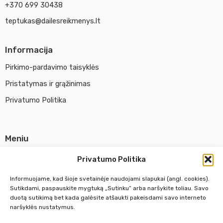
+370 699 30438
teptukas@dailesreikmenys.lt
Informacija
Pirkimo-pardavimo taisyklės
Pristatymas ir grąžinimas
Privatumo Politika
Meniu
Parduotuvė
Privatumo Politika
Apie UAB Abina
Informuojame, kad šioje svetainėje naudojami slapukai (angl. cookies).
Susisiekti su mumis
Sutikdami, paspauskite mygtuką „Sutinku“ arba naršykite toliau. Savo
duotą sutikimą bet kada galėsite atšaukti pakeisdami savo interneto
naršyklės nustatymus.
Pirm. - Penkt.
10:00 - 18:00