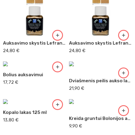
Auksavimo skystis Lefranc – laiton 75 ml
Auksavimo skystis Lefranc – turtingas auksas 75 ml
24,80
€
24,80
€
Bolius auksavimui
Dviašmenis peilis aukso lapeliams
17,72
€
21,90
€
Kopalo lakas 125 ml
Kreida gruntui Bolonijos auksinė
13,80
€
4,5 cm
9,90
€
125ml
9 cm