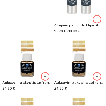
125ml
250ml
Aliejaus pagrindo klijai 3h
13,70
€
–
18,80
€
Auksavimo skystis Lefranc – Florencijos auksas 75 ml
Auksavimo skystis Lefranc – klasikinis auksas 75 ml
24,80
€
24,80
€