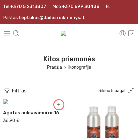
Tel:
+370 5 2313807
Mob:
+370 699 30438
El.
Paštas:
teptukas@dailesreikmenys.lt
Kitos priemonės
Pradžia
Ikonografija
Filtras
Rikiuoti pagal
Agatas auksavimui nr.16
36,90
€