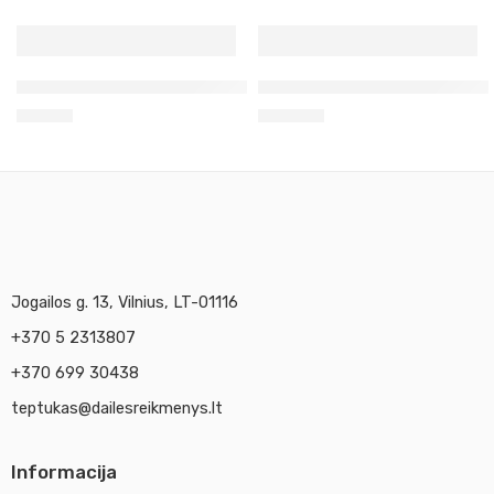
Klijai vandens pagrindu 125 ml aukso lapeliams
Aukso knygelės 24 karatų nekl
13,90
€
109,80
€
Jogailos g. 13, Vilnius, LT-01116
+370 5 2313807
+370 699 30438
teptukas@dailesreikmenys.lt
Informacija