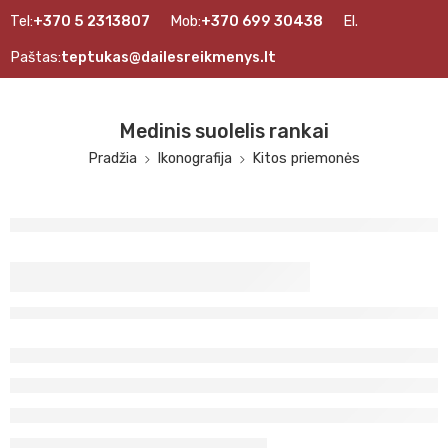
Tel:
+370 5 2313807
Mob:
+370 699 30438
El.
Paštas:
teptukas@dailesreikmenys.lt
Medinis suolelis rankai
Pradžia
Ikonografija
Kitos priemonės