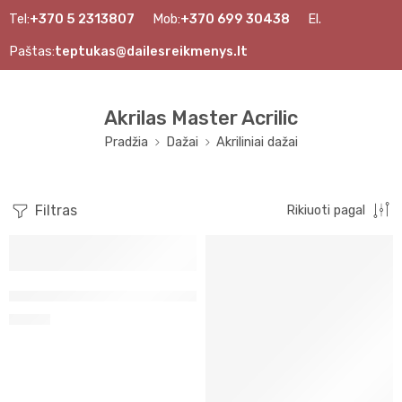
Tel:
+370 5 2313807
Mob:
+370 699 30438
El.
Paštas:
teptukas@dailesreikmenys.lt
Akrilas Master Acrilic
Pradžia
Dažai
Akriliniai dažai
Filtras
Rikiuoti pagal
Auksas Dukato Master Acrilic, 60ml (54)
3,00
€