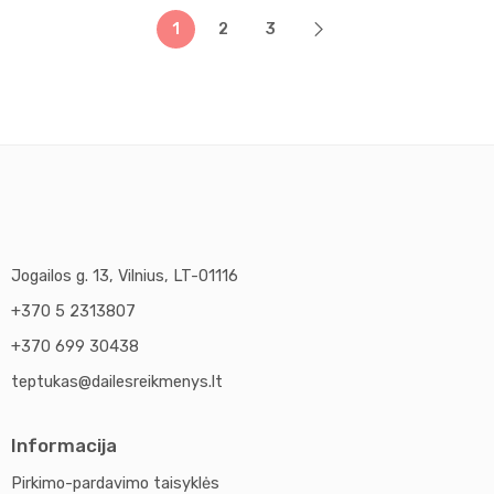
1
2
3
Jogailos g. 13, Vilnius, LT-01116
+370 5 2313807
+370 699 30438
teptukas@dailesreikmenys.lt
Informacija
Pirkimo-pardavimo taisyklės