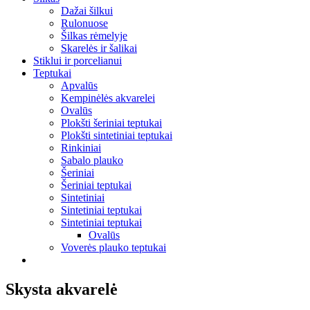
Dažai šilkui
Rulonuose
Šilkas rėmelyje
Skarelės ir šalikai
Stiklui ir porcelianui
Teptukai
Apvalūs
Kempinėlės akvarelei
Ovalūs
Plokšti šeriniai teptukai
Plokšti sintetiniai teptukai
Rinkiniai
Sabalo plauko
Šeriniai
Šeriniai teptukai
Sintetiniai
Sintetiniai teptukai
Sintetiniai teptukai
Ovalūs
Voverės plauko teptukai
Skysta akvarelė