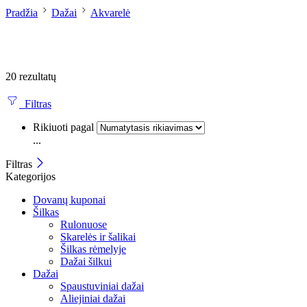
Pradžia
Dažai
Akvarelė
20 rezultatų
Filtras
Rikiuoti pagal
...
Filtras
Kategorijos
Dovanų kuponai
Šilkas
Rulonuose
Skarelės ir šalikai
Šilkas rėmelyje
Dažai šilkui
Dažai
Spaustuviniai dažai
Aliejiniai dažai