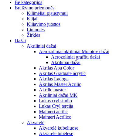
Be kategorijos
Braižymo priemonės
Kilimėliai pjaustymui
Klijai
Klijavimo juostos
Liniuotės
Žirklės
Dažai
Akriliniai dažai
Aerozoliniai akriliniai Molotov dažai
Aerozoliniai graffiti dažai
Akriliniai dažai
Akrilas Apa Color
Akrilas Graduate acrylic
Akrilas Ladoga
Akrilas Master Acrilic
Akrilic master
Akriliniai dažai MK
Lukas cryl studio
Lukas Cryl tercija
Maimeri acrilic
Maimeri Acrilico
Akvarelė
Akvarelė kubeliuose
Akvarelė tūbelėse