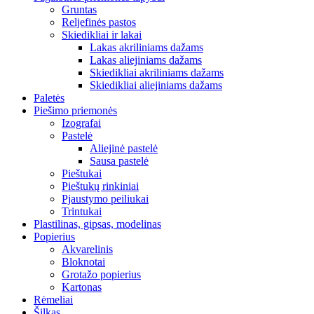
Gruntas
Reljefinės pastos
Skiedikliai ir lakai
Lakas akriliniams dažams
Lakas aliejiniams dažams
Skiedikliai akriliniams dažams
Skiedikliai aliejiniams dažams
Paletės
Piešimo priemonės
Izografai
Pastelė
Aliejinė pastelė
Sausa pastelė
Pieštukai
Pieštukų rinkiniai
Pjaustymo peiliukai
Trintukai
Plastilinas, gipsas, modelinas
Popierius
Akvarelinis
Bloknotai
Grotažo popierius
Kartonas
Rėmeliai
Šilkas