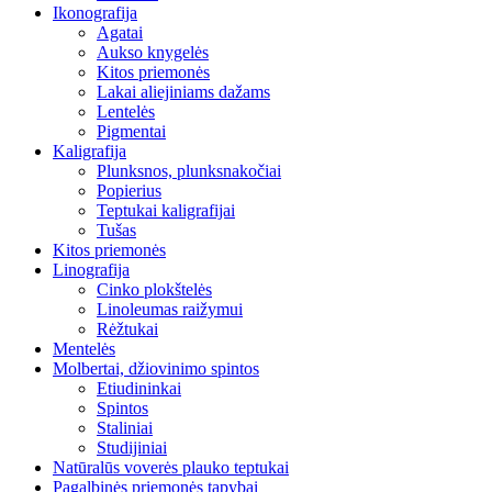
Ikonografija
Agatai
Aukso knygelės
Kitos priemonės
Lakai aliejiniams dažams
Lentelės
Pigmentai
Kaligrafija
Plunksnos, plunksnakočiai
Popierius
Teptukai kaligrafijai
Tušas
Kitos priemonės
Linografija
Cinko plokštelės
Linoleumas raižymui
Rėžtukai
Mentelės
Molbertai, džiovinimo spintos
Etiudininkai
Spintos
Staliniai
Studijiniai
Natūralūs voverės plauko teptukai
Pagalbinės priemonės tapybai