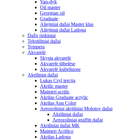
Van-dyk
Oil master
Georgian oil
Graduate
Aliejiniai dažai Master klas
Aliejiniai dažai Ladoga
Dažų rinkiniai
Tekstiliniai dažai
Tempera
Akvarelė
Skysta akvarelė
Akvarelė tūbelėse
Akvarelė kubeliuose
Akriliniai dažai
Lukas Cryl tercija
Akrilic master
Maimeri acrilic
Akrilas Graduate acrylic
Akrilas Apa Color
Aerozoliniai akriliniai Molotov dažai
Akriliniai dažai
Aerozoliniai graffiti dažai
Akriliniai dažai MK
Maimeri Acrilico
Akrilas Ladoga