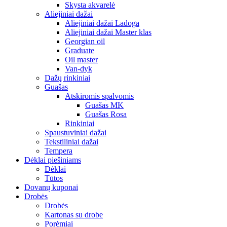
Skysta akvarelė
Aliejiniai dažai
Aliejiniai dažai Ladoga
Aliejiniai dažai Master klas
Georgian oil
Graduate
Oil master
Van-dyk
Dažų rinkiniai
Guašas
Atskiromis spalvomis
Guašas MK
Guašas Rosa
Rinkiniai
Spaustuviniai dažai
Tekstiliniai dažai
Tempera
Dėklai piešiniams
Dėklai
Tūtos
Dovanų kuponai
Drobės
Drobės
Kartonas su drobe
Porėmiai