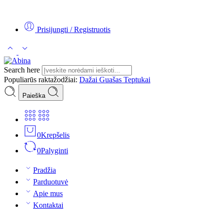
Tel:
+370 5 2313807
Mob:
+370 699 30438
El. Paštas:
teptukas@
Prisijungti / Registruotis
Search here
Populiarūs raktažodžiai:
Dažai
Guašas
Teptukai
Paieška
0
Krepšelis
0
Palyginti
Pradžia
Parduotuvė
Apie mus
Kontaktai