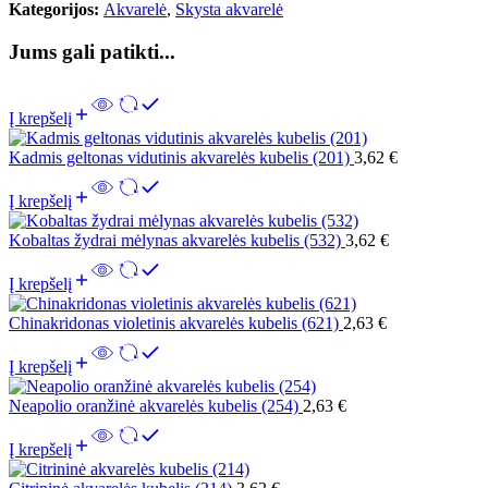
Kategorijos:
Akvarelė
,
Skysta akvarelė
Jums gali patikti...
Į krepšelį
Kadmis geltonas vidutinis akvarelės kubelis (201)
3,62
€
Į krepšelį
Kobaltas žydrai mėlynas akvarelės kubelis (532)
3,62
€
Į krepšelį
Chinakridonas violetinis akvarelės kubelis (621)
2,63
€
Į krepšelį
Neapolio oranžinė akvarelės kubelis (254)
2,63
€
Į krepšelį