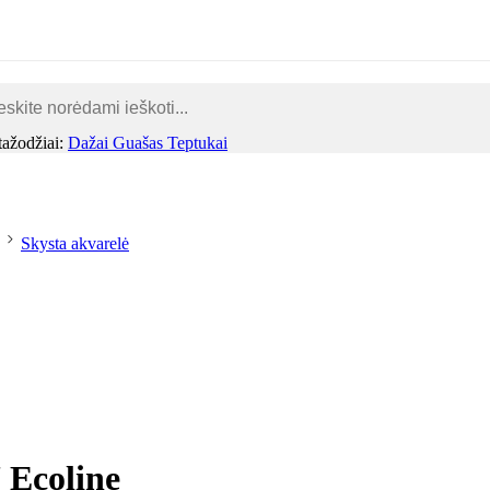
dailesreikmenys.lt
tažodžiai:
Dažai
Guašas
Teptukai
Skysta akvarelė
 Ecoline