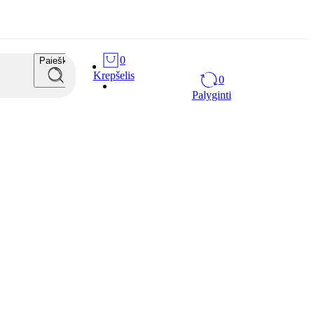
0
Paieška
Krepšelis
0
Palyginti