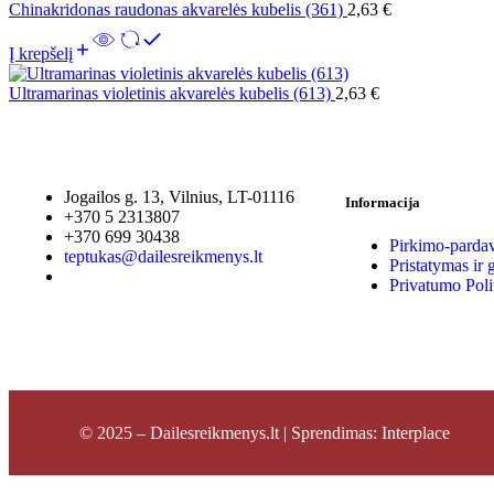
Chinakridonas raudonas akvarelės kubelis (361)
2,63
€
Į krepšelį
Ultramarinas violetinis akvarelės kubelis (613)
2,63
€
Jogailos g. 13, Vilnius, LT-01116
Informacija
+370 5 2313807
+370 699 30438
Pirkimo-pardav
teptukas@dailesreikmenys.lt
Pristatymas ir 
Privatumo Poli
© 2025 – Dailesreikmenys.lt | Sprendimas: Interplace