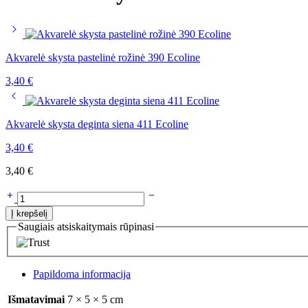
Akvarelė skysta pastelinė rožinė 390 Ecoline
3,40
€
Akvarelė skysta deginta siena 411 Ecoline
3,40
€
3,40
€
Į krepšelį
Saugiais atsiskaitymais rūpinasi
Papildoma informacija
Išmatavimai
7 × 5 × 5 cm