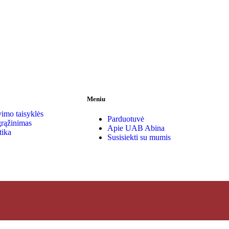
Meniu
imo taisyklės
Parduotuvė
grąžinimas
Apie UAB Abina
tika
Susisiekti su mumis