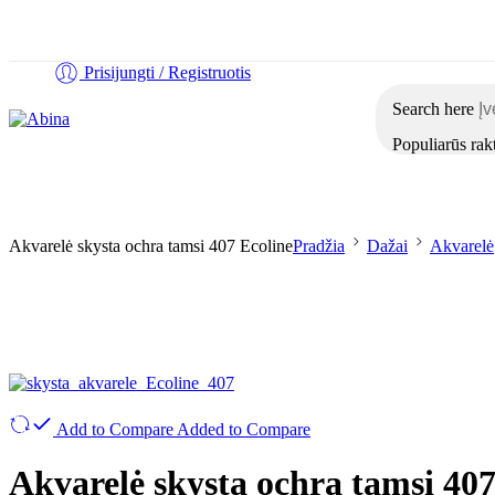
Tel:
+370 5 2313807
Mob:
+370 699 30438
El. Paštas:
teptukas@
Prisijungti / Registruotis
Search here
Populiarūs rak
Pradžia
Parduotuvė
Apie mus
Kontaktai
Akvarelė skysta ochra tamsi 407 Ecoline
Pradžia
Dažai
Akvarelė
Add to Compare
Added to Compare
Akvarelė skysta ochra tamsi 407