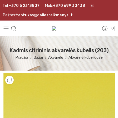
Tel:
+370 5 2313807
Mob:
+370 699 30438
El.
Paštas:
teptukas@dailesreikmenys.lt
Kadmis citrininis akvarelės kubelis (203)
Pradžia
Dažai
Akvarelė
Akvarelė kubeliuose