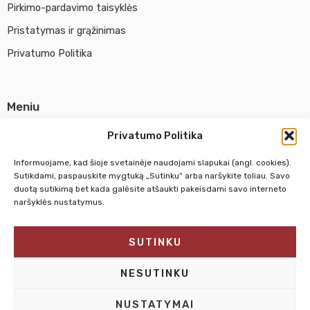
Pirkimo-pardavimo taisyklės
Pristatymas ir grąžinimas
Privatumo Politika
Meniu
Parduotuvė
Privatumo Politika
Apie UAB Abina
Informuojame, kad šioje svetainėje naudojami slapukai (angl. cookies).
Susisiekti su mumis
Sutikdami, paspauskite mygtuką „Sutinku“ arba naršykite toliau. Savo
duotą sutikimą bet kada galėsite atšaukti pakeisdami savo interneto
naršyklės nustatymus.
Pirm. - Penkt.
10:00 - 18:00
SUTINKU
Šeštadienį
10:00 - 14:00
Sekmadienį
NEDIRBAME
NESUTINKU
NUSTATYMAI