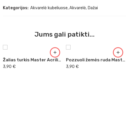
Kategorijos:
Akvarelė kubeliuose
,
Akvarelė
,
Dažai
Jums gali patikti...
Žalias turkis Master Acrilic, 60ml (28)
Pozzuoli žemės ruda Master Acrilic, 60ml (42)
3,90
€
3,90
€