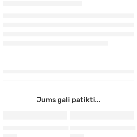
Jums gali patikti...
Siena natūrali Master Acrilic, 60ml (40)
Geltona ochra natūrali Master
3,90
€
3,90
€