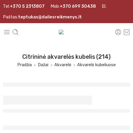
Tel:
+370 5 2313807
Mob:
+370 699 30438
El.
Paštas:
teptukas@dailesreikmenys.lt
Citrininė akvarelės kubelis (214)
Pradžia
Dažai
Akvarelė
Akvarelė kubeliuose