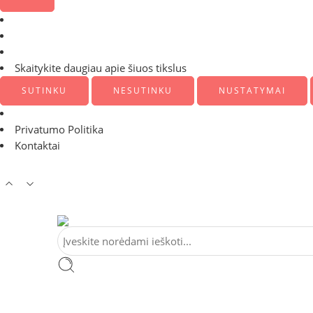
Skaitykite daugiau apie šiuos tikslus
SUTINKU
NESUTINKU
NUSTATYMAI
Privatumo Politika
Kontaktai
Tel:
+370 5 2313807
Mob:
+370 699 30438
El. Pa