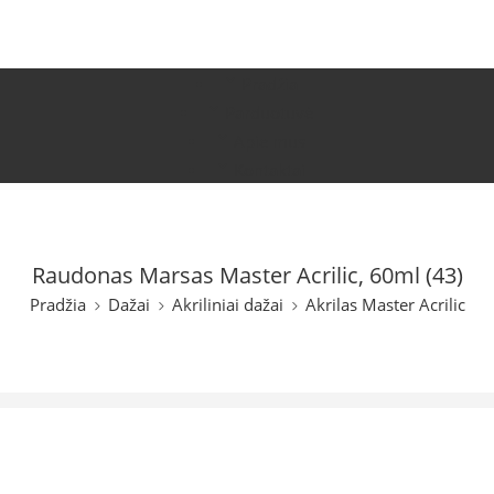
Pradžia
Parduotuvė
Apie mus
Kontaktai
Raudonas Marsas Master Acrilic, 60ml (43)
Pradžia
Dažai
Akriliniai dažai
Akrilas Master Acrilic