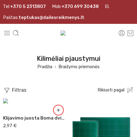
Tel:
+370 5 2313807
Mob:
+370 699 30438
El.
Paštas:
teptukas@dailesreikmenys.lt
Kilimėliai pjaustymui
Pradžia
Braižymo priemonės
Filtras
Rikiuoti pagal
Klijavimo juosta Boma dvipusė
2,97
€