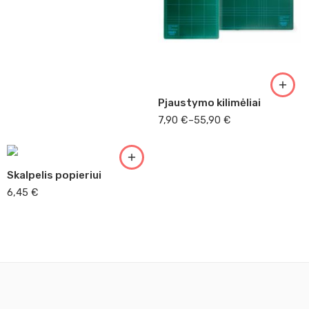
22x30 A4
30x45 A3
45x60 A2
60x90 A1
Pjaustymo kilimėliai
7,90
€
–
55,90
€
Skalpelis popieriui
6,45
€