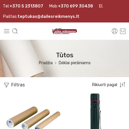
Tel:
+370 5 2313807
Mob:
+370 699 30438
El.
Paštas:
teptukas@dailesreikmenys.lt
Tūtos
Pradžia
Dėklai piešiniams
Filtras
Rikiuoti pagal
10x55
10x75
15x55