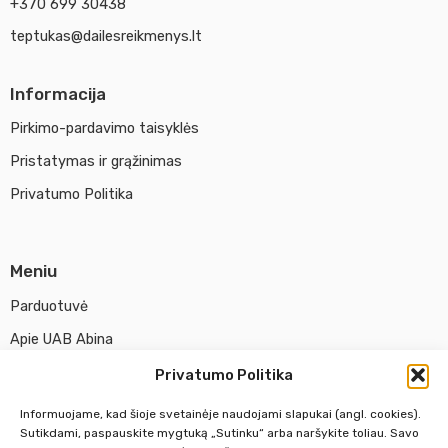
+370 699 30438
teptukas@dailesreikmenys.lt
Informacija
Pirkimo-pardavimo taisyklės
Pristatymas ir grąžinimas
Privatumo Politika
Meniu
Parduotuvė
Apie UAB Abina
Susisiekti su mumis
Privatumo Politika
Informuojame, kad šioje svetainėje naudojami slapukai (angl. cookies).
Pirm. - Penkt.
10:00 - 18:00
Sutikdami, paspauskite mygtuką „Sutinku“ arba naršykite toliau. Savo