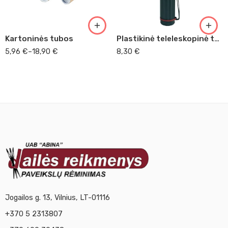
15x75
15x100
Kartoninės tubos
Plastikinė teleleskopinė tūba
15x130
5,96
€
–
18,90
€
8,30
€
15x155
Jogailos g. 13, Vilnius, LT-01116
+370 5 2313807