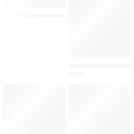
Aliejiniai gegužės žalia (745) MK
8,80
€
Aliejiniai žalia šviesi (717) MK
8,80
€