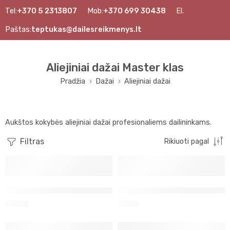
Tel:
+370 5 2313807
Mob:
+370 699 30438
El.
Paštas:
teptukas@dailesreikmenys.lt
Aliejiniai dažai Master klas
Pradžia
Dažai
Aliejiniai dažai
Aukštos kokybės aliejiniai dažai profesionaliems dailininkams.
Filtras
Rikiuoti pagal
Aiejiniai alizarino avietinė ( 395 ) MK
Aliejiniai Bimutas geltonas (
8,90
€
6,10
€