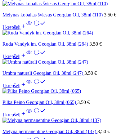
Mėlynas kobaltas šviesus Georgian Oil, 38ml (110)
3,50
€
Į krepšelį
Ruda Vandyk im. Georgian Oil, 38ml (264)
3,50
€
Į krepšelį
Umbra natūrali Georgian Oil, 38ml (247)
3,50
€
Į krepšelį
Pilka Peino Georgian Oil, 38ml (065)
3,50
€
Į krepšelį
Mėlyna permanentinė Georgian Oil, 38ml (137)
3,50
€