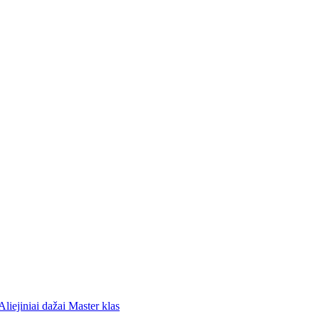
dailesreikmenys.lt
Aliejiniai dažai Master klas