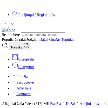
Tel:
+370 5 2313807
Mob:
+370 699 30438
El. Paštas:
teptukas@
Prisijungti / Registruotis
Search here
Populiarūs raktažodžiai:
Dažai
Guašas
Teptukai
Paieška
0
Krepšelis
0
Palyginti
Pradžia
Parduotuvė
Apie mus
Kontaktai
Aliejiniai žalia šviesi (717) MK
Pradžia
Dažai
Aliejiniai dažai