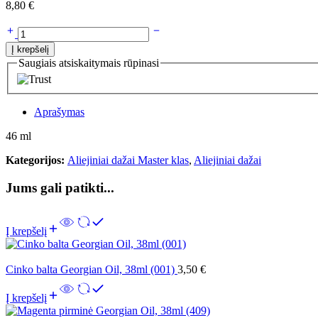
8,80
€
Į krepšelį
Saugiais atsiskaitymais rūpinasi
Aprašymas
46 ml
Kategorijos:
Aliejiniai dažai Master klas
,
Aliejiniai dažai
Jums gali patikti...
Į krepšelį
Cinko balta Georgian Oil, 38ml (001)
3,50
€
Į krepšelį