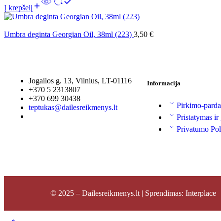
Į krepšelį
Umbra deginta Georgian Oil, 38ml (223)
3,50
€
Jogailos g. 13, Vilnius, LT-01116
Informacija
+370 5 2313807
+370 699 30438
Pirkimo-parda
teptukas@dailesreikmenys.lt
Pristatymas ir
Privatumo Pol
© 2025 – Dailesreikmenys.lt | Sprendimas: Interplace