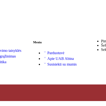
Pir
Meniu
Šeš
Se
vimo taisyklės
Parduotuvė
 grąžinimas
Apie UAB Abina
itika
Susisiekti su mumis