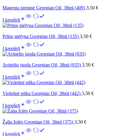
Magenta pirminė Georgian Oil, 38ml (409)
3,50
€
Į krepšelį
Prūsų mėlyna Georgian Oil, 38ml (135)
3,50
€
Į krepšelį
Avinėlio juoda Georgian Oil, 38ml (035)
3,50
€
Į krepšelį
Violetinė pilka Georgian Oil, 38ml (442)
3,50
€
Į krepšelį
Žalia žolės Georgian Oil, 38ml (375)
3,50
€
Į krepšelį