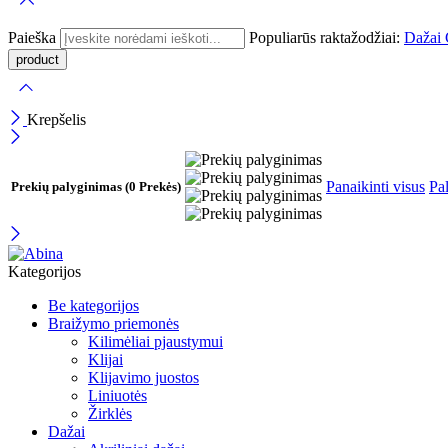
Paieška
Populiarūs raktažodžiai:
Dažai
Krepšelis
Panaikinti visus
Pal
Prekių palyginimas
(0 Prekės)
Kategorijos
Be kategorijos
Braižymo priemonės
Kilimėliai pjaustymui
Klijai
Klijavimo juostos
Liniuotės
Žirklės
Dažai