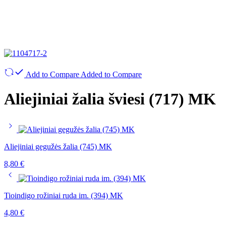
Add to Compare
Added to Compare
Aliejiniai žalia šviesi (717) MK
Aliejiniai gegužės žalia (745) MK
8,80
€
Tioindigo rožiniai ruda im. (394) MK
4,80
€