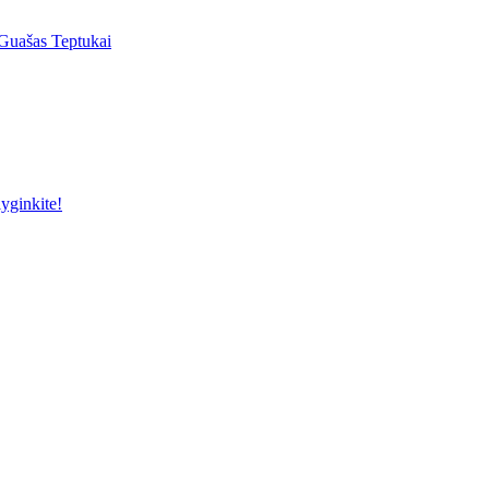
Guašas
Teptukai
yginkite!