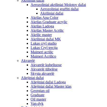
Akriliniai dažai
Aerozoliniai akriliniai Molotov dažai
Aerozoliniai graffiti dažai
Akriliniai dažai
Akrilas Apa Color
Akrilas Graduate acrylic
Akrilas Ladoga
Akrilas Master Acrilic
Akrilic master
Akriliniai dažai MK
Lukas cryl studio
Lukas Cryl tercija
Maimeri acrilic
Maimeri Acrilico
Akvarelė
Akvarelė kubeliuose
Akvarelė tūbelėse
Skysta akvarelė
Aliejiniai dažai
Aliejiniai dažai Ladoga
Aliejiniai dažai Master klas
Georgian oil
Graduate
Oil master
Van-dyk