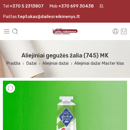
Tel:
+370 5 2313807
Mob:
+370 699 30438
El.
Paštas:
teptukas@dailesreikmenys.lt
Aliejiniai gegužės žalia (745) MK
Pradžia
Dažai
Aliejiniai dažai
Aliejiniai dažai Master klas