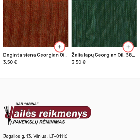
Deginta siena Georgian Oil, 38ml (221)
Žalia lapų Georgian Oil, 38ml (352)
3,50
€
3,50
€
Jogailos g. 13, Vilnius, LT-01116