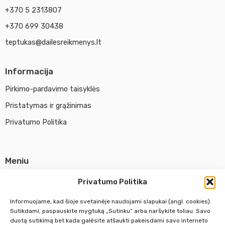
+370 5 2313807
+370 699 30438
teptukas@dailesreikmenys.lt
Informacija
Pirkimo-pardavimo taisyklės
Pristatymas ir grąžinimas
Privatumo Politika
Meniu
Parduotuvė
Privatumo Politika
Apie UAB Abina
Informuojame, kad šioje svetainėje naudojami slapukai (angl. cookies).
Susisiekti su mumis
Sutikdami, paspauskite mygtuką „Sutinku“ arba naršykite toliau. Savo
duotą sutikimą bet kada galėsite atšaukti pakeisdami savo interneto