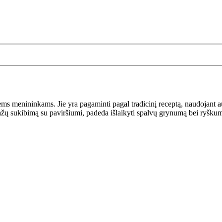
liems menininkams. Jie yra pagaminti pagal tradicinį receptą, naudojant 
dažų sukibimą su paviršiumi, padeda išlaikyti spalvų grynumą bei ryškum