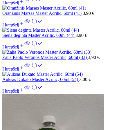
Į krepšelį
Oranžinis Marsas Master Acrilic, 60ml (41)
3,90
€
Į krepšelį
Siena deginta Master Acrilic, 60ml (44)
3,90
€
Į krepšelį
Žalia Paolo Veronos Master Acrilic, 60ml (33)
3,90
€
Į krepšelį
Auksas Dukato Master Acrilic, 60ml (54)
3,00
€
Į krepšelį