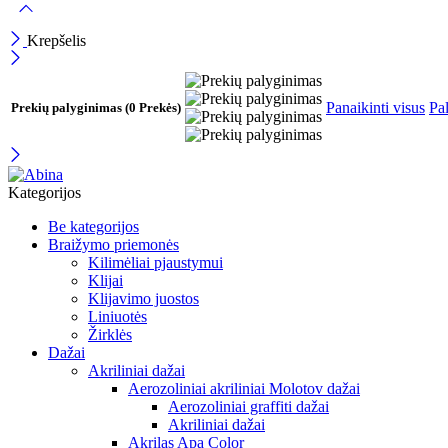
Krepšelis
Panaikinti visus
Pal
Prekių palyginimas
(0 Prekės)
Kategorijos
Be kategorijos
Braižymo priemonės
Kilimėliai pjaustymui
Klijai
Klijavimo juostos
Liniuotės
Žirklės
Dažai
Akriliniai dažai
Aerozoliniai akriliniai Molotov dažai
Aerozoliniai graffiti dažai
Akriliniai dažai
Akrilas Apa Color