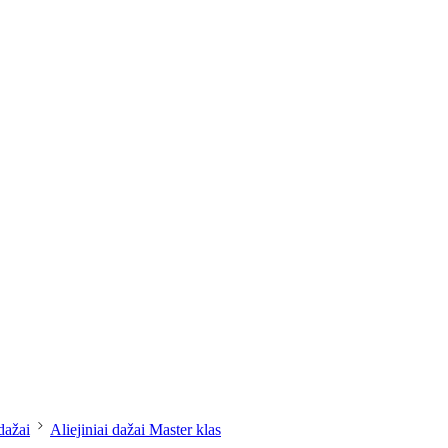
dailesreikmenys.lt
 dažai
Aliejiniai dažai Master klas