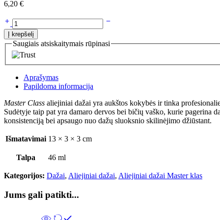
6,20
€
Į krepšelį
Saugiais atsiskaitymais rūpinasi
Aprašymas
Papildoma informacija
Master Class
aliejiniai dažai yra aukštos kokybės ir tinka profesiona
Sudėtyje taip pat yra damaro dervos bei bičių vaško, kurie pagerina 
konsistenciją bei apsaugo nuo dažų sluoksnio skilinėjimo džiūstant.
Išmatavimai
13 × 3 × 3 cm
Talpa
46 ml
Kategorijos:
Dažai
,
Aliejiniai dažai
,
Aliejiniai dažai Master klas
Jums gali patikti...