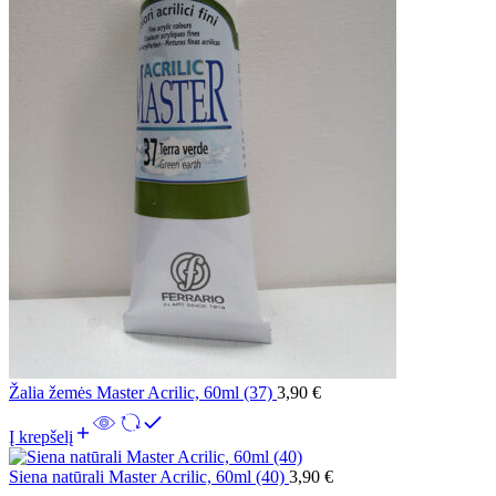
Žalia žemės Master Acrilic, 60ml (37)
3,90
€
Į krepšelį
Siena natūrali Master Acrilic, 60ml (40)
3,90
€