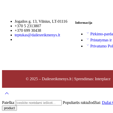
Jogailos g. 13, Vilnius, LT-01116
Informacija
+370 5 2313807
+370 699 30438
Pirkimo-parda
teptukas@dailesreikmenys.lt
Pristatymas ir
Privatumo Pol
© 2025 – Dailesreikmenys.lt | Sprendimas: Interplace
Paieška
Populiarūs raktažodžiai:
Dažai