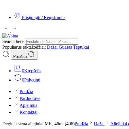
Tel:
+370 5 2313807
Mob:
+370 699 30438
El. Paštas:
teptukas@
Prisijungti / Registruotis
Search here
Populiarūs raktažodžiai:
Dažai
Guašas
Teptukai
Paieška
0
Krepšelis
0
Palyginti
Pradžia
Parduotuvė
Apie mus
Kontaktai
Deginta siena aliejiniai MK, 46ml (406)
Pradžia
Dažai
Aliejiniai