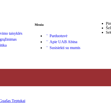
Pir
Meniu
Šeš
Se
vimo taisyklės
Parduotuvė
 grąžinimas
Apie UAB Abina
itika
Susisiekti su mumis
Guašas
Teptukai