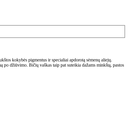
aukštos kokybės pigmentus ir specialiai apdorotą sėmenų aliejų.
ą po džiūvimo. Bičių vaškas taip pat suteikia dažams minkštą, pastos