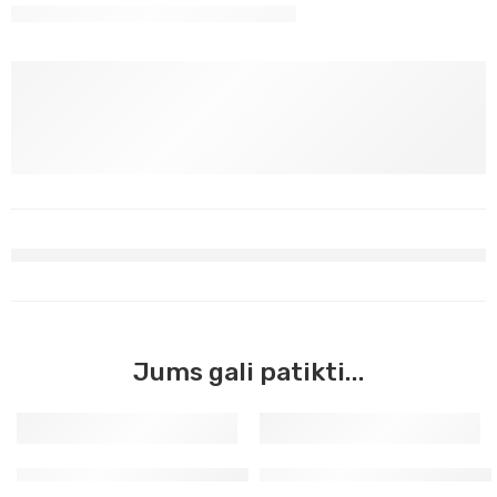
Jums gali patikti...
Skiediklis akriliniams dažams
Lakas aerozolinis matinis 40