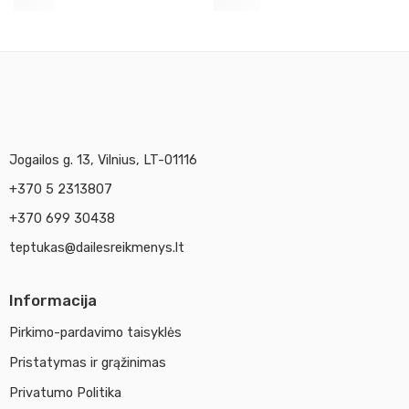
4,95
€
13,90
€
Jogailos g. 13, Vilnius, LT-01116
+370 5 2313807
+370 699 30438
teptukas@dailesreikmenys.lt
Informacija
Pirkimo-pardavimo taisyklės
Pristatymas ir grąžinimas
Privatumo Politika