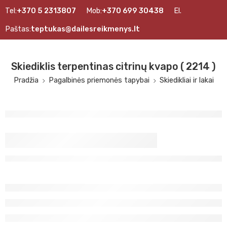
Tel:
+370 5 2313807
Mob:
+370 699 30438
El.
Paštas:
teptukas@dailesreikmenys.lt
Skiediklis terpentinas citrinų kvapo ( 2214 )
Pradžia
Pagalbinės priemonės tapybai
Skiedikliai ir lakai