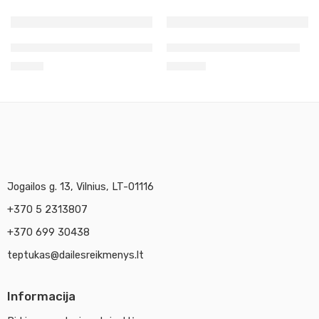
Akril stirolinis lakas 120 ml
Skiediklis citrinų kvapo 1l
5,76
€
33,27
€
Jogailos g. 13, Vilnius, LT-01116
+370 5 2313807
+370 699 30438
teptukas@dailesreikmenys.lt
Informacija