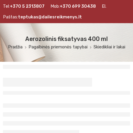
Tel:
+370 5 2313807
Mob:
+370 699 30438
El.
Paštas:
teptukas@dailesreikmenys.lt
Aerozolinis fiksatyvas 400 ml
Pradžia
Pagalbinės priemonės tapybai
Skiedikliai ir lakai