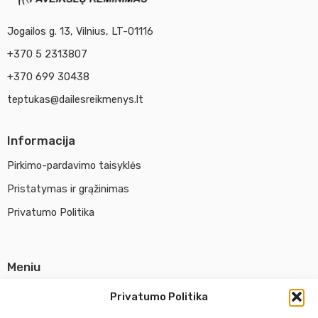
Jogailos g. 13, Vilnius, LT-01116
+370 5 2313807
+370 699 30438
teptukas@dailesreikmenys.lt
Informacija
Pirkimo-pardavimo taisyklės
Pristatymas ir grąžinimas
Privatumo Politika
Meniu
Parduotuvė
Privatumo Politika
Apie UAB Abina