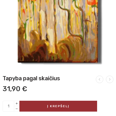
Tapyba pagal skaičius
31,90
€
Į KREPŠELĮ