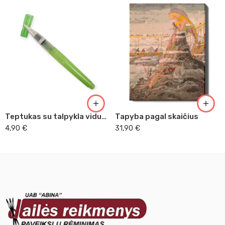
Teptukas su talpykla vidutiniškas
Tapyba pagal skaičius
4,90
€
31,90
€