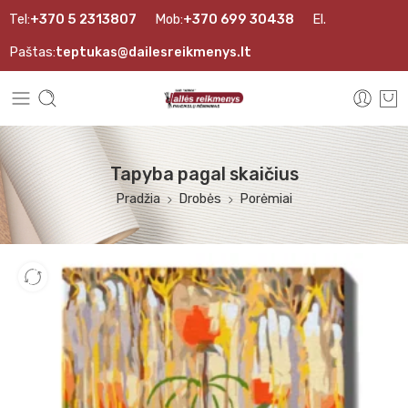
Tel:
+370 5 2313807
Mob:
+370 699 30438
El.
Paštas:
teptukas@dailesreikmenys.lt
Tapyba pagal skaičius
Pradžia
Drobės
Porėmiai