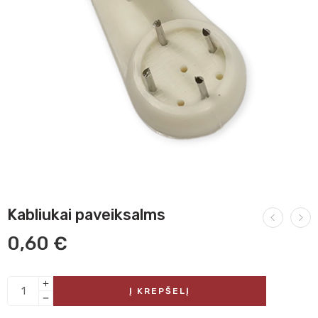
Kabliukai paveiksalms
0,60
€
Į KREPŠELĮ