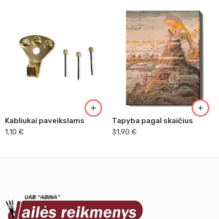
Kabliukai paveikslams
Tapyba pagal skaičius
1,10
€
31,90
€