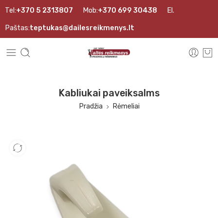
Tel:
+370 5 2313807
Mob:
+370 699 30438
El.
Paštas:
teptukas@dailesreikmenys.lt
Kabliukai paveiksalms
Pradžia
Rėmeliai