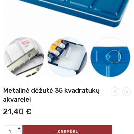
Metalinė dėžutė 35 kvadratukų
akvarelei
21,40
€
Į KREPŠELĮ