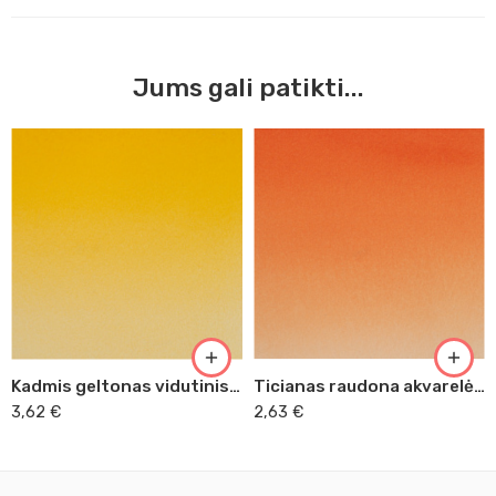
Jums gali patikti...
Kadmis geltonas vidutinis akvarelės kubelis (201)
Ticianas raudona akvarelės kubelis (226)
3,62
€
2,63
€