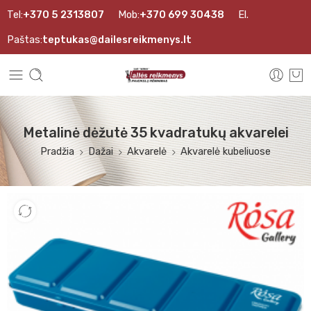
Tel:
+370 5 2313807
Mob:
+370 699 30438
El.
Paštas:
teptukas@dailesreikmenys.lt
Metalinė dėžutė 35 kvadratukų akvarelei
Pradžia
Dažai
Akvarelė
Akvarelė kubeliuose