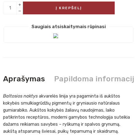
Į KREPŠELĮ
Saugiais atsiskaitymais rūpinasi
Aprašymas
Papildoma informacij
Baltosios naktys
akvarelės linija yra pagaminta iš aukštos
kokybės smulkiagrūdžių pigmentų ir gryniausio natūralaus
gumiarabiko. Aukštos kokybės žaliavų naudojimas, laiko
patikrintos receptūros, moderni gamybos technologija suteikia
dažams reikiamas savybes – ryškumą ir spalvos grynumą,
aukštą atsparumą šviesai, puikų tepamumą ir skaidrumą.