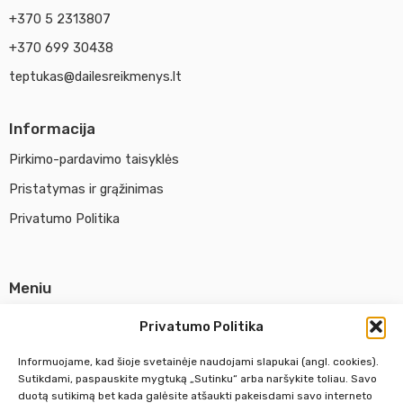
+370 5 2313807
+370 699 30438
teptukas@dailesreikmenys.lt
Informacija
Pirkimo-pardavimo taisyklės
Pristatymas ir grąžinimas
Privatumo Politika
Meniu
Parduotuvė
Privatumo Politika
Apie UAB Abina
Informuojame, kad šioje svetainėje naudojami slapukai (angl. cookies).
Susisiekti su mumis
Sutikdami, paspauskite mygtuką „Sutinku“ arba naršykite toliau. Savo
duotą sutikimą bet kada galėsite atšaukti pakeisdami savo interneto