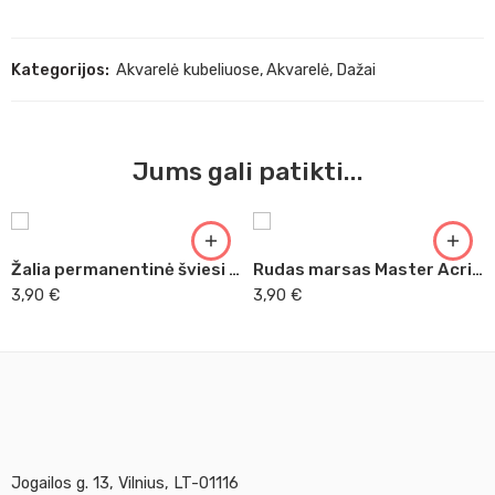
Kategorijos:
Akvarelė kubeliuose
,
Akvarelė
,
Dažai
Jums gali patikti...
Žalia permanentinė šviesi Master Acrilic, 60ml (29)
Rudas marsas Master Acrilic, 60ml (47)
3,90
€
3,90
€
Jogailos g. 13, Vilnius, LT-01116