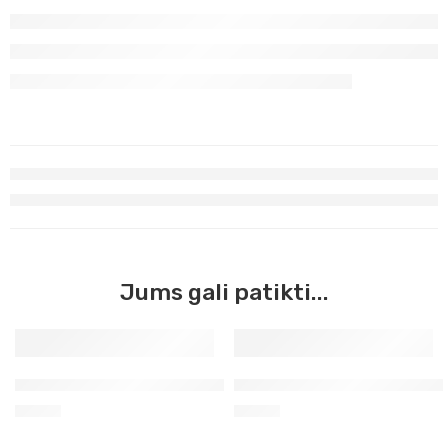
Jums gali patikti...
Geltona akvarelės kubelis (211)
Perileno violetinė akvarelės 
2,62
€
2,63
€