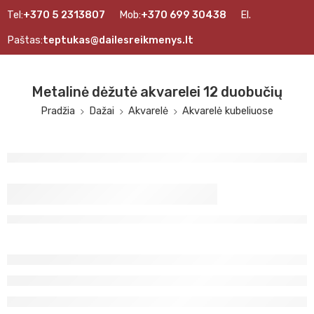
Tel:
+370 5 2313807
Mob:
+370 699 30438
El.
Paštas:
teptukas@dailesreikmenys.lt
Metalinė dėžutė akvarelei 12 duobučių
Pradžia
Dažai
Akvarelė
Akvarelė kubeliuose