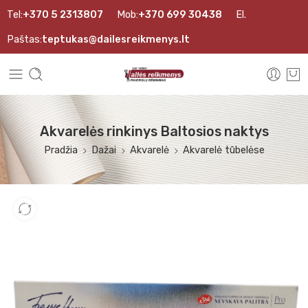
Tel:
+370 5 2313807
Mob:
+370 699 30438
El.
Paštas:
teptukas@dailesreikmenys.lt
Akvarelės rinkinys Baltosios naktys
Pradžia
Dažai
Akvarelė
Akvarelė tūbelėse