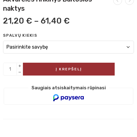
naktys
21,20
€
–
61,40
€
SPALVŲ KIEKIS
Į KREPŠELĮ
Saugiais atsiskaitymais rūpinasi