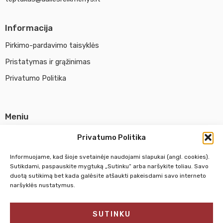
Informacija
Pirkimo-pardavimo taisyklės
Pristatymas ir grąžinimas
Privatumo Politika
Meniu
Parduotuvė
Privatumo Politika
Apie UAB Abina
Informuojame, kad šioje svetainėje naudojami slapukai (angl. cookies).
Susisiekti su mumis
Sutikdami, paspauskite mygtuką „Sutinku“ arba naršykite toliau. Savo
duotą sutikimą bet kada galėsite atšaukti pakeisdami savo interneto
naršyklės nustatymus.
Pirm. - Penkt.
10:00 - 18:00
SUTINKU
Šeštadienį
10:00 - 14:00