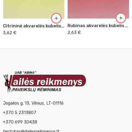
Rubinas akvarelės kubelis (323)
Citrininė akvarelės kubelis (214)
2,63
€
3,62
€
Jogailos g. 13, Vilnius, LT-01116
+370 5 2313807
+370 699 30438
teptukas@dailesreikmenys.lt