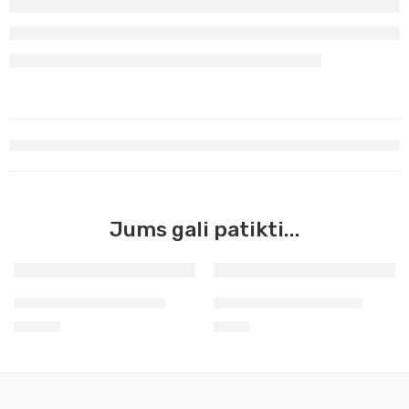
Jums gali patikti...
Tapyba pagal skaičius
Kabliukai paveikslams
31,90
€
1,10
€