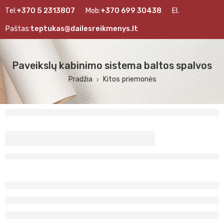
Tel:
+370 5 2313807
Mob:
+370 699 30438
El.
Paštas:
teptukas@dailesreikmenys.lt
Paveikslų kabinimo sistema baltos spalvos
Pradžia
Kitos priemonės