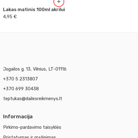
Lakas matinis 100ml akrilui
4,95
€
Jogailos g. 13, Vilnius, LT-01116
+370 5 2313807
+370 699 30438
teptukas@dailesreikmenys.lt
Informacija
Pirkimo-pardavimo taisyklės
Pristatymas ir grąžinimas