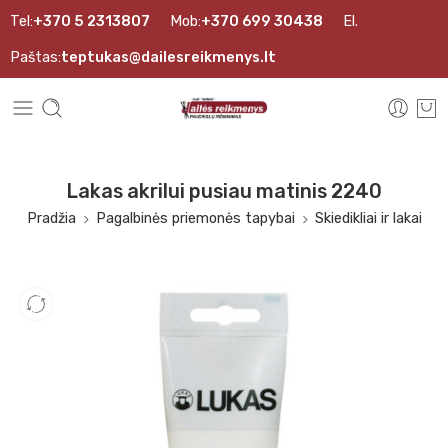
Tel:
+370 5 2313807
Mob:
+370 699 30438
El.
Paštas:
teptukas@dailesreikmenys.lt
Lakas akrilui pusiau matinis 2240
Pradžia
Pagalbinės priemonės tapybai
Skiedikliai ir lakai