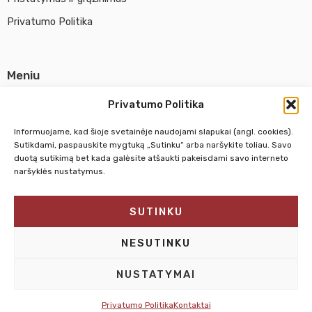
Privatumo Politika
Meniu
Parduotuvė
Privatumo Politika
Apie UAB Abina
Informuojame, kad šioje svetainėje naudojami slapukai (angl. cookies).
Susisiekti su mumis
Sutikdami, paspauskite mygtuką „Sutinku“ arba naršykite toliau. Savo
duotą sutikimą bet kada galėsite atšaukti pakeisdami savo interneto
naršyklės nustatymus.
Pirm. - Penkt.
10:00 - 18:00
SUTINKU
Šeštadienį
10:00 - 14:00
Sekmadienį
NEDIRBAME
NESUTINKU
NUSTATYMAI
Privatumo Politika
Kontaktai
© 2025 – Dailesreikmenys.lt | Sprendimas: Interplace