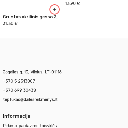
13,90
€
Gruntas akrilinis gesso 2,25 l Daler Rowney
31,30
€
Jogailos g. 13, Vilnius, LT-01116
+370 5 2313807
+370 699 30438
teptukas@dailesreikmenys.lt
Informacija
Pirkimo-pardavimo taisyklės