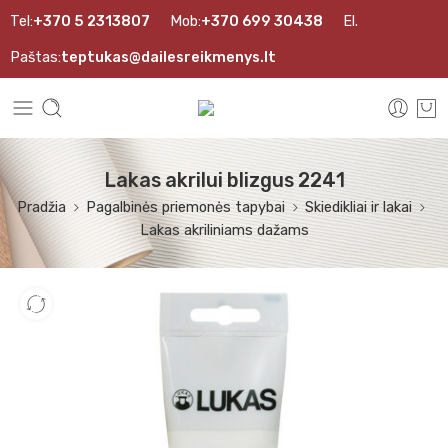
Tel:
+370 5 2313807
Mob:
+370 699 30438
El.
Paštas:
teptukas@dailesreikmenys.lt
Lakas akrilui blizgus 2241
Pradžia
Pagalbinės priemonės tapybai
Skiedikliai ir lakai
Lakas akriliniams dažams