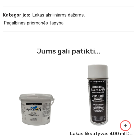
Kategorijos:
Lakas akriliniams dažams
,
Pagalbinės priemonės tapybai
Jums gali patikti...
Lakas fiksatyvas 400 ml Daler Rowney 400 ml