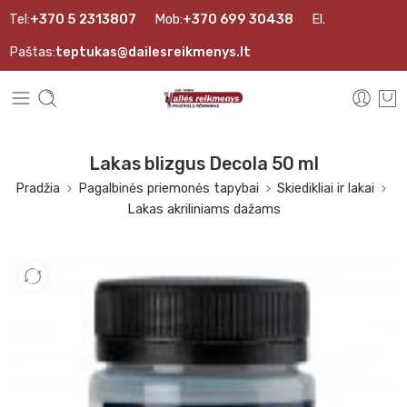
Tel:
+370 5 2313807
Mob:
+370 699 30438
El.
Paštas:
teptukas@dailesreikmenys.lt
Lakas blizgus Decola 50 ml
Pradžia
Pagalbinės priemonės tapybai
Skiedikliai ir lakai
Lakas akriliniams dažams