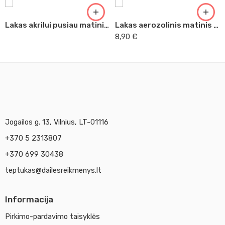
Lakas akrilui pusiau matinis 2240
Lakas aerozolinis matinis 400 ml Ghianti
8,90
€
Jogailos g. 13, Vilnius, LT-01116
+370 5 2313807
+370 699 30438
teptukas@dailesreikmenys.lt
Informacija
Pirkimo-pardavimo taisyklės