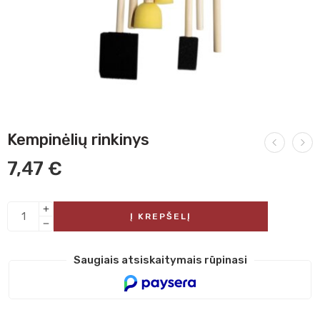
Kempinėlių rinkinys
7,47
€
Į KREPŠELĮ
Saugiais atsiskaitymais rūpinasi