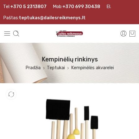
Tel:
+370 5 2313807
Mob:
+370 699 30438
El.
Paštas:
teptukas@dailesreikmenys.lt
Kempinėlių rinkinys
Pradžia
Teptukai
Kempinėlės akvarelei