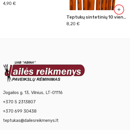
4,90
€
Teptukų sintetinių 10 vienetų rinkinys Daler Rowney
8,20
€
Jogailos g. 13, Vilnius, LT-01116
+370 5 2313807
+370 699 30438
teptukas@dailesreikmenys.lt