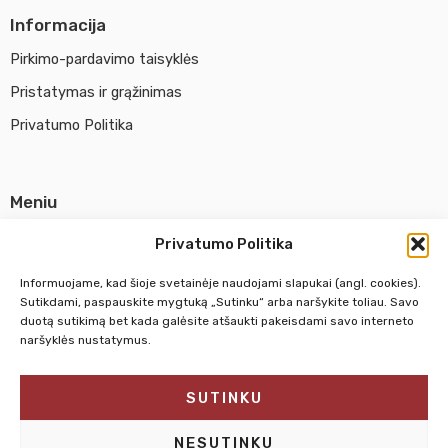
Informacija
Pirkimo-pardavimo taisyklės
Pristatymas ir grąžinimas
Privatumo Politika
Meniu
Parduotuvė
Privatumo Politika
Apie UAB Abina
Informuojame, kad šioje svetainėje naudojami slapukai (angl. cookies).
Susisiekti su mumis
Sutikdami, paspauskite mygtuką „Sutinku“ arba naršykite toliau. Savo
duotą sutikimą bet kada galėsite atšaukti pakeisdami savo interneto
naršyklės nustatymus.
Pirm. - Penkt.
10:00 - 18:00
SUTINKU
Šeštadienį
10:00 - 14:00
Sekmadienį
NEDIRBAME
NESUTINKU