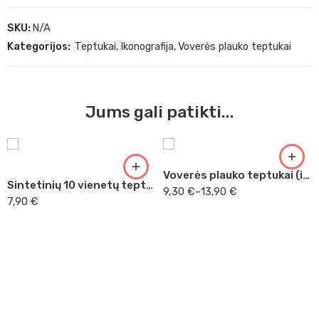
SKU:
N/A
Kategorijos:
Teptukai
,
Ikonografija
,
Voverės plauko teptukai
Nr.6
Nr. 8
Jums gali patikti...
Nr.10
Nr. 12
Nr.16
Voverės plauko teptukai (imitacija)
Sintetinių 10 vienetų teptukų rinkinys Daler Rowney
9,30
€
–
13,90
€
7,90
€