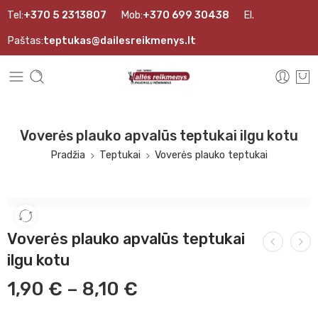
Tel:
+370 5 2313807
Mob:
+370 699 30438
El.
Paštas:
teptukas@dailesreikmenys.lt
Voverės plauko apvalūs teptukai ilgu kotu
Pradžia
Teptukai
Voverės plauko teptukai
Voverės plauko apvalūs teptukai
ilgu kotu
1,90
€
–
8,10
€