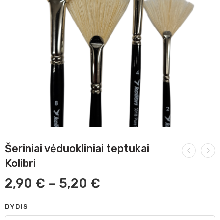
Šeriniai vėduokliniai teptukai
Kolibri
2,90
€
–
5,20
€
DYDIS