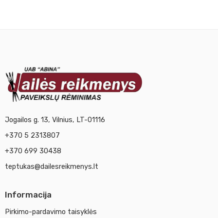
Nr. 6
Nr. 7
Nr. 8
Jogailos g. 13, Vilnius, LT-01116
+370 5 2313807
+370 699 30438
teptukas@dailesreikmenys.lt
Informacija
Pirkimo-pardavimo taisyklės