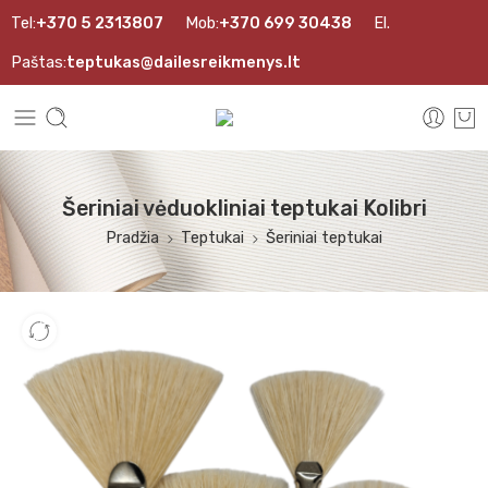
Tel:
+370 5 2313807
Mob:
+370 699 30438
El.
Paštas:
teptukas@dailesreikmenys.lt
Šeriniai vėduokliniai teptukai Kolibri
Pradžia
Teptukai
Šeriniai teptukai