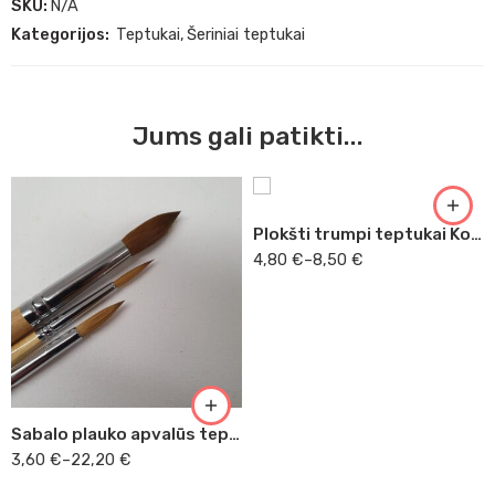
SKU:
N/A
Kategorijos:
Teptukai
,
Šeriniai teptukai
Nr. 1
Jums gali patikti...
Nr. 2
Nr. 3
Plokšti trumpi teptukai Kolibri
4,80
€
–
8,50
€
Nr. 00
Nr. 0
Nr. 1
Nr. 2
Nr. 3
Sabalo plauko apvalūs teptukai
Nr. 4
3,60
€
–
22,20
€
Nr. 5