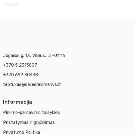
5,70
€
Jogailos g. 13, Vilnius, LT-01116
+370 5 2313807
+370 699 30438
teptukas@dailesreikmenys.lt
Informacija
Pirkimo-pardavimo taisyklės
Pristatymas ir grąžinimas
Privatumo Politika