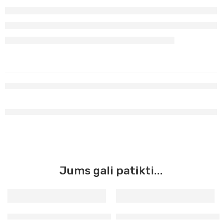
Jums gali patikti...
Teptukas su talpykla akvarelei didelis apvalus
Sintetinių teptukų akrilui 4 