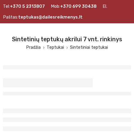
Tel:
+370 5 2313807
Mob:
+370 699 30438
El.
Paštas:
teptukas@dailesreikmenys.lt
Sintetinių teptukų akrilui 7 vnt. rinkinys
Pradžia
Teptukai
Sintetiniai teptukai